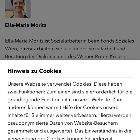
Ella-Maria Moritz
Ella-Maria Moritz ist Sozialarbeiterin beim Fonds Soziales
Wien, davor arbeitete sie u. a. in der Sozialarbeit und
Beratung der Diakonie und des Wiener Roten Kreuzes
mit Schwerpunkt auf Asyl und Versicherungslosigkeit. Sie
Hinweis zu Cookies
hat Politikwissenschaft und Klinische Soziale Arbeit
studiert, ist ausgebildete Trainerin für Deutsch als Fremd-
Unsere Webseite verwendet Cookies. Diese haben
und Zweitsprache (DaF/DaZ) und besitzt Erfahrungen als
zwei Funktionen: Zum einen sind sie erforderlich für die
Freiwillige im psychosozialen Bereich, u. a. der Ö3-
grundlegende Funktionalität unserer Website. Zum
Kummernummer.
anderen können wir mit Hilfe der Cookies unsere
​​​​​​​Foto © Privat
Inhalte für Sie immer weiter verbessern. Hierzu werden
pseudonymisierte Daten von Website-Besuchern
gesammelt und ausgewertet. Das Einverständnis in die
Verwendung der Cookies können Sie jederzeit