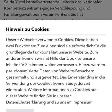
Selda Yücel ist stellvertretende Leiterin des Nationalen
Kompetenzzentrums gegen Verschleppung und
Familiengewalt beim Verein PeriFeri. Sie hat
Menschenrechte, Bildungswissenschaft und
Wirtschaftsrecht studiert und verfügt über 14 Jahre
Hinweis zu Cookies
Erfahrung im Gewaltschutz – insbesondere zu
Zwangsheirat und Verschleppung. Sie ist Mitautorin der
Unsere Webseite verwendet Cookies. Diese haben
Publikation Kompass Verschleppung und Zwangsheirat
zwei Funktionen: Zum einen sind sie erforderlich für die
und engagiert sich für den Schutz Betroffener und die
grundlegende Funktionalität unserer Website. Zum
Sensibilisierung der Gesellschaft.
anderen können wir mit Hilfe der Cookies unsere
Inhalte für Sie immer weiter verbessern. Hierzu werden
Alfred Schön und
Deniz Ciftci: Gewalt gegen Frauen
pseudonymisierte Daten von Website-Besuchern
gesammelt und ausgewertet. Das Einverständnis in die
Zusammenarbeit des Referats für Diversität mit
Verwendung der Cookies können Sie jederzeit
zugewanderten Menschen in Wien, polizeiliche
widerrufen. Weitere Informationen zu Cookies auf
Präventionsarbeit zu Gewalt gegen Frauen
dieser Website finden Sie in unserer
Datenschutzerklärung
und zu uns im
Impressum
.
Alfred Schön
hat Publizistik und