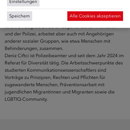
Einstellungen
Kommunikationswissenschaft studiert. Er ist
Polizeibeamter und leitet seit 2017 das Referat für
Speichern
Alle Cookies akzeptieren
Diversität der Landespolizeidirektion Wien. Das Referat
ist ein Bindeglied zwischen zugewanderten Menschen
und der Polizei, arbeitet aber auch mit Angehörigen
anderer sozialer Gruppen, wie etwa Menschen mit
Behinderungen, zusammen.
Deniz Ciftci ist Polizeibeamter und seit dem Jahr 2024 im
Referat für Diversität tätig. Die Arbeitsschwerpunkte des
studierten Kommunikationswissenschaftlers sind
Vorträge zu Prinzipien, Rechten und Pflichten für
zugewanderte Menschen, Präventionsarbeit mit
jugendlichen Migrantinnen und Migranten sowie die
LGBTIQ-Community.