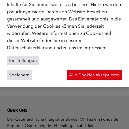
Buben, Burschen und Männer. Er hält Vorträge und
Inhalte für Sie immer weiter verbessern. Hierzu werden
Schulungen.
pseudonymisierte Daten von Website-Besuchern
gesammelt und ausgewertet. Das Einverständnis in die
Zur Anmeldung
Verwendung der Cookies können Sie jederzeit
widerrufen. Weitere Informationen zu Cookies auf
dieser Website finden Sie in unserer
Datenschutzerklärung
und zu uns im
Impressum
.
Weitere Seminare, die Sie
Einstellungen
interessieren könnten:
Speichern
Alle Cookies akzeptieren
ÜBER UNS
Der Österreichische Integrationsfonds (ÖIF) ist ein Fonds der
Republik Österreich, der Flüchtlinge, subsidiär