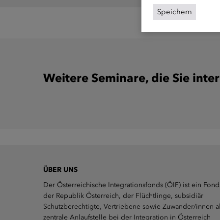
Speichern
Weitere Seminare, die Sie inte
ÜBER UNS
Der Österreichische Integrationsfonds (ÖIF) ist ein Fond
der Republik Österreich, der Flüchtlinge, subsidiär
Schutzberechtigte, Vertriebene sowie Zuwander/innen a
zentrale Anlaufstelle bei der Integration in Österreich