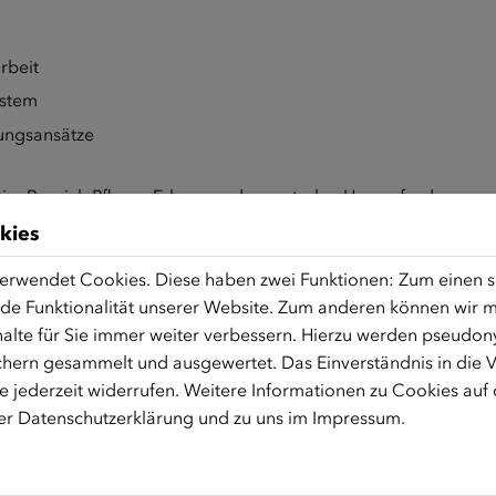
rbeit
ystem
ungsansätze
de im Bereich Pflege; Erkennen der zentralen Herausforderung
kies
in, Erwachsenenbildnerin, Sozialmanagerin, Schauspielerin und
erwendet Cookies. Diese haben zwei Funktionen: Zum einen sin
engemeinschaft pflegender Angehöriger, Mitglied des Arbeitskr
de Funktionalität unserer Website. Zum anderen können wir mi
hischen Roten Kreuz tätig.
alte für Sie immer weiter verbessern. Hierzu werden pseudon
hern gesammelt und ausgewertet. Das Einverständnis in die
 jederzeit widerrufen. Weitere Informationen zu Cookies auf
rer
Datenschutzerklärung
und zu uns im
Impressum
.
tens einen Tag vor Kursbeginn erfolgen. Die Anmeldung ist l