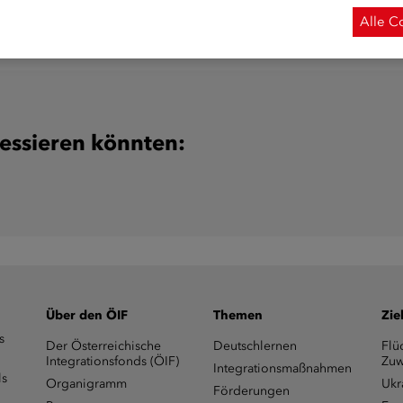
Alle C
ressieren könnten:
Über den ÖIF
Themen
Zie
s
Der Österreichische
Deutschlernen
Flü
Integrationsfonds (ÖIF)
Zuw
Integrationsmaßnahmen
ls
Organigramm
Ukr
Förderungen