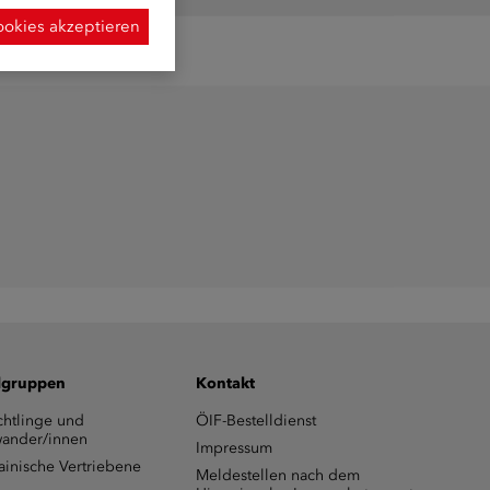
ookies akzeptieren
lgruppen
Kontakt
chtlinge und
ÖIF-Bestelldienst
ander/innen
Impressum
ainische Vertriebene
Meldestellen nach dem