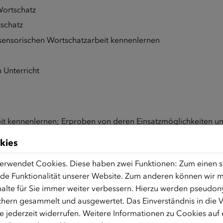
ortschatz
schatz
isensorischen Wortschatzarbeit kennenlernen
 Unterricht
eit kennenlernen; Erproben von deren Einsatzmöglichkeiten u
kies
 Fremdsprache als Lehramt und unterrichtet seit 2013 in unter
erwendet Cookies. Diese haben zwei Funktionen: Zum einen sin
AMF sowie Trägern der Erwachsenenbildung zu unterschiedlic
de Funktionalität unserer Website. Zum anderen können wir mi
ie Montessoripädagogik in der Erwachsenenbildung sowie neue
alte für Sie immer weiter verbessern. Hierzu werden pseudon
hern gesammelt und ausgewertet. Das Einverständnis in die
 jederzeit widerrufen. Weitere Informationen zu Cookies auf