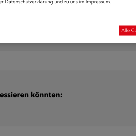
rer
Datenschutzerklärung
und zu uns im
Impressum
.
trag auf die Warteliste nicht mehr möglich! Für weitere Inform
Alle C
ressieren könnten: