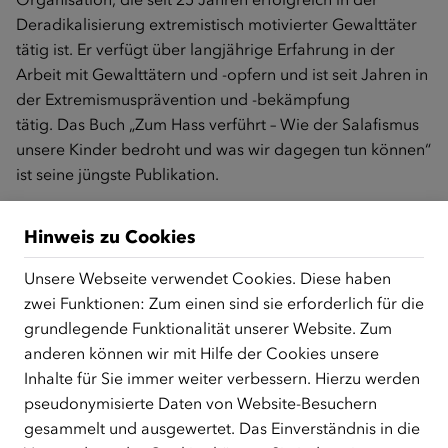
Deradikalisierung extremistisch motivierter Gewalttäter
tätig ist. Er verfügt über langjährige Erfahrung in der
Arbeit mit Gewalttätern und -opfern und ist seit Jahren in
der Extremismusprävention und -bekämpfung
tätig. Das Buch „Zum Hass verführt – Wie der Salafismus
unsere Kinder bedroht und was wir dagegen tun können“
ist seine jüngste Publikation.
Hinweis zu Cookies
Die Online-Anmeldung für einen Kurs muss mindestens
Unsere Webseite verwendet Cookies. Diese haben
einen Tag vor Kursbeginn erfolgen. Die Anmeldung ist
zwei Funktionen: Zum einen sind sie erforderlich für die
leider nicht mehr möglich.
grundlegende Funktionalität unserer Website. Zum
anderen können wir mit Hilfe der Cookies unsere
Inhalte für Sie immer weiter verbessern. Hierzu werden
pseudonymisierte Daten von Website-Besuchern
gesammelt und ausgewertet. Das Einverständnis in die