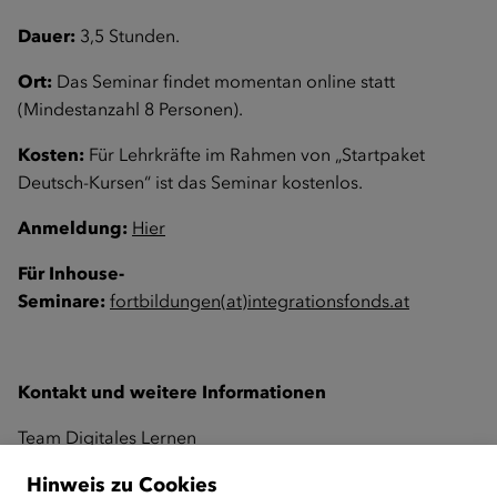
Dauer:
3,5 Stunden.
Ort:
Das Seminar findet momentan online statt
(Mindestanzahl 8 Personen).
Kosten:
Für Lehrkräfte im Rahmen von „Startpaket
Deutsch-Kursen“ ist das Seminar kostenlos.
Anmeldung:
Hier
Für Inhouse-
Seminare:
fortbildungen(at)integrationsfonds.at
Kontakt und weitere Informationen
Team Digitales Lernen
Österreichischer Integrationsfonds
Hinweis zu Cookies
1030 Wien, Landstraßer Hauptstraße 26