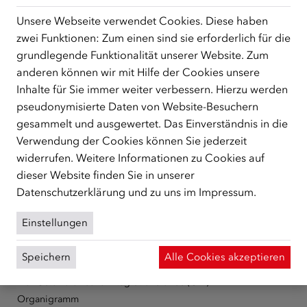
E
fortbildungen(at)integrationsfonds.at
Unsere Webseite verwendet Cookies. Diese haben
zwei Funktionen: Zum einen sind sie erforderlich für die
grundlegende Funktionalität unserer Website. Zum
anderen können wir mit Hilfe der Cookies unsere
Inhalte für Sie immer weiter verbessern. Hierzu werden
pseudonymisierte Daten von Website-Besuchern
ÜBER UNS
gesammelt und ausgewertet. Das Einverständnis in die
Der Österreichische Integrationsfonds (ÖIF) ist ein Fonds der
Verwendung der Cookies können Sie jederzeit
Republik Österreich, der Flüchtlinge, subsidiär
widerrufen. Weitere Informationen zu Cookies auf
Schutzberechtigte, Vertriebene sowie Zuwander/innen als
dieser Website finden Sie in unserer
zentrale Anlaufstelle bei der Integration in Österreich
Datenschutzerklärung
und zu uns im
Impressum
.
unterstützt.
mehr
Facebook
YouTube
Instagram
LinkedIn
Einstellungen
Speichern
Alle Cookies akzeptieren
Über den ÖIF
Der Österreichische Integrationsfonds (ÖIF)
Organigramm