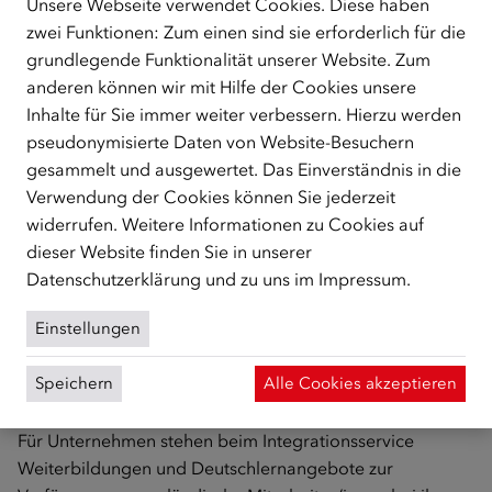
Unsere Webseite verwendet Cookies. Diese haben
internationale Fachkräfte vor. Die Angebote unterstützen
zwei Funktionen: Zum einen sind sie erforderlich für die
Zuwander/innen dabei, ihre Deutschkenntnisse orts- und
grundlegende Funktionalität unserer Website. Zum
zeitunabhängig zu verbessern. Über das ÖIF-
anderen können wir mit Hilfe der Cookies unsere
Sprachportal stehen pro Woche mehr als 70 digitale
Inhalte für Sie immer weiter verbessern. Hierzu werden
Deutschkurse mit qualifizierten Deutsch-Trainer/innen
pseudonymisierte Daten von Website-Besuchern
sowie digitale Selbstlernangebote zur Verfügung –
gesammelt und ausgewertet. Das Einverständnis in die
darunter auch berufsspezifische Angebote für Pflege-
Verwendung der Cookies können Sie jederzeit
und Gesundheitsberufe, Tourismus und
widerrufen. Weitere Informationen zu Cookies auf
Lebensmittelhandel.
dieser Website finden Sie in unserer
Datenschutzerklärung
und zu uns im
Impressum
.
Über das ÖIF-Integrationsservice für Fachkräfte
Einstellungen
Als zentrale Anlaufstelle für Fachkräfte, ihre Angehörigen
und Unternehmen bietet das ÖIF-Integrationsservice für
Speichern
Alle Cookies akzeptieren
Fachkräfte Informationen, Beratungen und
Veranstaltungen zum Leben und Arbeiten in Österreich.
Für Unternehmen stehen beim Integrationsservice
Weiterbildungen und Deutschlernangebote zur