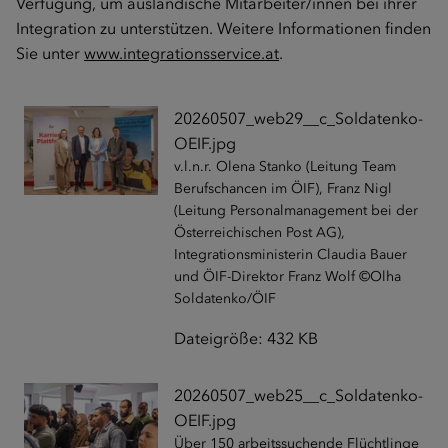
Verfügung, um ausländische Mitarbeiter/innen bei ihrer
Integration zu unterstützen. Weitere Informationen finden
Sie unter
www.integrationsservice.at
.
20260507_web29__c_Soldatenko-
OEIF.jpg
v.l.n.r. Olena Stanko (Leitung Team
Berufschancen im ÖIF), Franz Nigl
(Leitung Personalmanagement bei der
Österreichischen Post AG),
Integrationsministerin Claudia Bauer
und ÖIF-Direktor Franz Wolf ©Olha
Soldatenko/ÖIF
Dateigröße: 432 KB
20260507_web25__c_Soldatenko-
OEIF.jpg
Über 150 arbeitssuchende Flüchtlinge