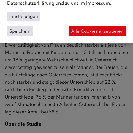
ausgeprägt sind die Unterschiede bei Personen, die als
Datenschutzerklärung
und zu uns im
Impressum
.
Flüchtlinge nach Österreich kamen. So waren etwa 76 %
der Männer aus Syrien bereits erwerbstätig, bei Frauen
Einstellungen
liegt dieser Anteil bei rund 50 %. Ähnliche Unterschiede
zeigen sich auch bei Personen aus Afghanistan und
Speichern
Alle Cookies akzeptieren
Somalia. Kinder im Haushalt beeinflussen die
Erwerbstätigkeit von Frauen deutlich stärker als jene von
Männern: Frauen mit Kindern unter 15 Jahren haben eine
um 18 % geringere Wahrscheinlichkeit, in Österreich
erwerbstätig gewesen zu sein als Männer. Bei Frauen, die
als Flüchtlinge nach Österreich kamen, ist dieser Effekt
noch stärker und steigt dieser Unterschied auf 22 %.
Auch beim Einstieg in den Arbeitsmarkt zeigen sich
Unterschiede: 76 % der Männer fanden innerhalb von
zwölf Monaten ihre erste Arbeit in Österreich, bei Frauen
lag dieser Anteil bei 58 %.
Über die Studie