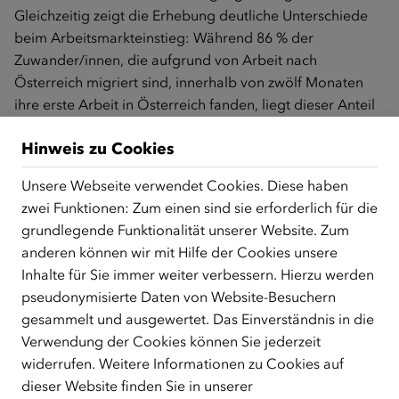
Gleichzeitig zeigt die Erhebung deutliche Unterschiede
beim Arbeitsmarkteinstieg: Während 86 % der
Zuwander/innen, die aufgrund von Arbeit nach
Österreich migriert sind, innerhalb von zwölf Monaten
ihre erste Arbeit in Österreich fanden, liegt dieser Anteil
bei Personen, die als Flüchtlinge nach Österreich kamen,
Hinweis zu Cookies
bei 46 %.
Niedrige Erwerbstätigkeit von Frauen aus Syrien,
Unsere Webseite verwendet Cookies. Diese haben
Afghanistan und Somalia / Kinder im Haushalt
zwei Funktionen: Zum einen sind sie erforderlich für die
beeinflussen Erwerbschancen von Frauen deutlich
grundlegende Funktionalität unserer Website. Zum
stärker als jene von Männern
anderen können wir mit Hilfe der Cookies unsere
Inhalte für Sie immer weiter verbessern. Hierzu werden
Die Befragungsergebnisse zeigen zudem deutliche
pseudonymisierte Daten von Website-Besuchern
Unterschiede bei der Erwerbsintegration von Männern
gesammelt und ausgewertet. Das Einverständnis in die
und Frauen. Während 92 % der Männer zum Zeitpunkt
Verwendung der Cookies können Sie jederzeit
der Befragung bereits in Österreich erwerbstätig waren,
widerrufen. Weitere Informationen zu Cookies auf
liegt dieser Anteil bei Frauen bei 82 %. Besonders
dieser Website finden Sie in unserer