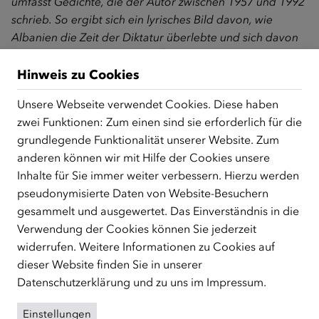
umfasst Gedichte, die der Autor zwischen 1957 und 1992
schrieb. So ergibt sich ein lyrisches Bild davon, wie
Albanien die Zeit der Diktatur überlebte und sich davon
befreite. Das Buch hält viele Überraschungen bereit."
Hinweis zu Cookies
Neuer ÖIF-Lyrikband: Ausgewählte Gedichte
Kadares aus den Jahren 1957 bis 1992
Unsere Webseite verwendet Cookies. Diese haben
Für den vom ÖIF herausgegebenen neuen Lyrikband
zwei Funktionen: Zum einen sind sie erforderlich für die
„Die Zeit nimmt Gift und Süße“ hat die renommierte
grundlegende Funktionalität unserer Website. Zum
österreichische Übersetzerin und vielfach ausgezeichnete
anderen können wir mit Hilfe der Cookies unsere
Schriftstellerin Andrea Grill erstmals die Gedichte des
Inhalte für Sie immer weiter verbessern. Hierzu werden
bedeutendsten Schriftstellers Albaniens ins Deutsche
pseudonymisierte Daten von Website-Besuchern
übertragen. Die Auswahl der 21 Gedichte, die in ihrer
gesammelt und ausgewertet. Das Einverständnis in die
Originalsprache und in deutscher Übersetzung vorliegen,
Verwendung der Cookies können Sie jederzeit
umspannt die Jahre 1957 bis 1992. Ergänzt werden die
widerrufen. Weitere Informationen zu Cookies auf
Gedichte Kadares mit Aquarallen und Radierungen des
dieser Website finden Sie in unserer
österreichischen Künstlers Sepp Jahn, die im Jahr 1937
Datenschutzerklärung
und zu uns im
Impressum
.
im Zuge einer Albanienreise entstanden sind und einen
Einstellungen
Eindruck der albanischen Kultur und Landschaft