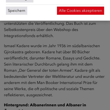
vermitteln. Das Bundesministerium für europäische und
Speichern
Alle Cookies akzeptieren
internationale Angelegenheiten, Sektion internationale
Kulturangelegenheiten und Austria Kultur International
unterstützten die Veröffentlichung. Das Buch ist zum
Selbstkostenpreis über den
Webshop des
Integrationsfonds
erhältlich.
Ismael Kadare wurde im Jahr 1936 im südalbanischen
Gjirokastra geboren. Kadare hat über 80 Bücher
veröffentlicht, darunter Romane, Essays und Gedichte.
Sein literarischer Durchbruch gelang ihm mit dem
Roman „Der General der toten Armee“. Kadare gilt als
bedeutender Vertreter der Weltliteratur und wurde unter
anderem mit dem Man Booker International Prize für
seine Werke, die oft politische und soziale Themen
reflektieren, ausgezeichnet.
Hintergrund: Albanerinnen und Albaner in