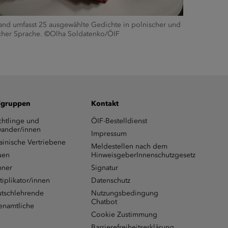
and umfasst 25 ausgewählte Gedichte in polnischer und
cher Sprache. ©Olha Soldatenko/ÖIF
lgruppen
Kontakt
chtlinge und
ÖIF-Bestelldienst
ander/innen
Impressum
ainische Vertriebene
Meldestellen nach dem
uen
HinweisgeberInnenschutzgesetz
ner
Signatur
tiplikator/innen
Datenschutz
tschlehrende
Nutzungsbedingung
Chatbot
enamtliche
Cookie Zustimmung
Barrierefreiheitserklärung