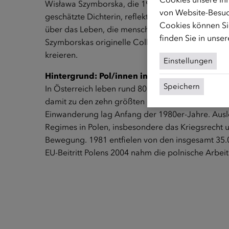
Wisława Szymborska, die 1996 den Nobelpreis für 
von Website-Besuc
geschätzte Dichterin, reflektieren in ihren Werke
Cookies können Sie
über das Leben, die menschliche Existenz und ges
finden Sie in unse
Szymborskas originelle Collagen bereichert, die
kreieren.
Einstellungen
Hintergrund: Pol/innen in Österreich
Speichern
In Österreich leben rund 80.000 Menschen polnis
damit zu den zehn größten Einwanderungsgruppen
Einwanderung lag Anfang der 1980er-Jahre. Aus
Regimes in Polen, insbesondere das Kriegsrecht
Bewegung. 1981 entfielen von den insgesamt 35.0
EU-Beitritt Polens 2004 nahm die polnische Arbeit