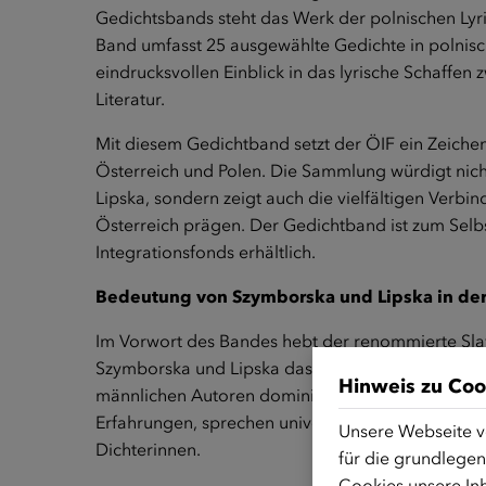
Gedichtsbands steht das Werk der polnischen Ly
Band umfasst 25 ausgewählte Gedichte in polnisc
eindrucksvollen Einblick in das lyrische Schaffe
Literatur.
Mit diesem Gedichtband setzt der ÖIF ein Zeichen
Österreich und Polen. Die Sammlung würdigt nich
Lipska, sondern zeigt auch die vielfältigen Verbi
Österreich prägen. Der Gedichtband ist zum Selb
Integrationsfonds
erhältlich.
Bedeutung von Szymborska und Lipska in der 
Im Vorwort des Bandes hebt der renommierte Slaw
Szymborska und Lipska das 20. Jahrhundert maßge
Hinweis zu Coo
männlichen Autoren dominiert war. Ihre Werke, ob
Erfahrungen, sprechen universelle Themen an und 
Unsere Webseite v
Dichterinnen.
für die grundlegen
Cookies unsere Inh