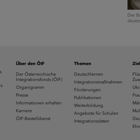
Der B
deuts
Über den ÖIF
Themen
Zie
s
Der Österreichische
Deutschlernen
Flü
Integrationsfonds (ÖIF)
Zuw
Integrationsmaßnahmen
ls
Organigramm
Ukr
Förderungen
Presse
Fra
Publikationen
Informationen erhalten
Män
Weiterbildung
Karriere
Mul
Angebote für Schulen
ÖIF-Bestelldienst
Deu
Integrationsdaten
Ehr