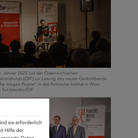
. Jänner 2025 lud der Österreichischen
rationsfonds (ÖIF) zur Lesung des neuen Gedichtbands
e mögen Poesie" in das Polnische Institut in Wien.
 Soldatenko/ÖIF
d sie erforderlich
t Hilfe der
ymisierte Daten