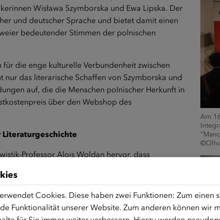
rikerinnen Wisława Szymborska und Ewa Lipska. Der
her und deutscher Sprache und bietet damit einen
n zweier bedeutender Stimmen der polnischen
 für die enge kulturelle Verbundenheit zwischen
t nur das literarische Schaffen von Szymborska und
ndungen auf, die die Menschen polnischer Herkunft in
stkostenpreis über den
Webshop des
Am 16
Integ
Literaturgeschichte
"Manch
©Olha
istik-Professor Alois Woldan hervor, dass
blich geprägt haben – eine Zeit, die oft von
kies
wohl tief verwurzelt in ihren persönlichen
zeigen die einzigartige Perspektive beider
erwendet Cookies. Diese haben zwei Funktionen: Zum einen sin
de Funktionalität unserer Website. Zum anderen können wir mi
alte für Sie immer weiter verbessern. Hierzu werden pseudon