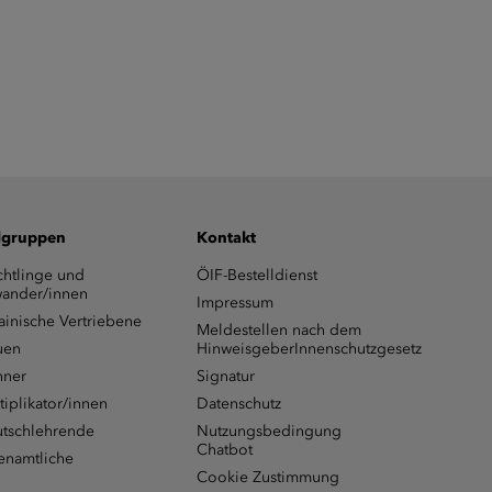
lgruppen
Kontakt
chtlinge und
ÖIF-Bestelldienst
ander/innen
Impressum
ainische Vertriebene
Meldestellen nach dem
uen
HinweisgeberInnenschutzgesetz
ner
Signatur
tiplikator/innen
Datenschutz
tschlehrende
Nutzungsbedingung
Chatbot
enamtliche
Cookie Zustimmung