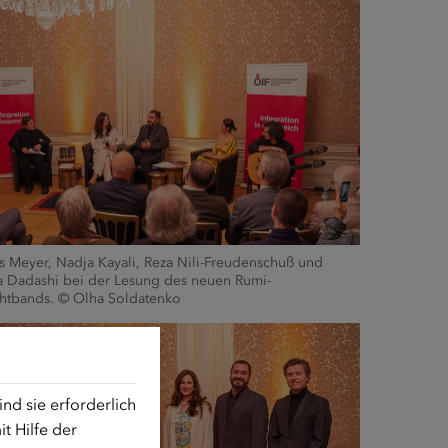
s Meyer, Nadja Kayali, Reza Nili-Freudenschuß und
a Dadashi bei der Lesung des neuen Rumi-
htbands. © Olha Soldatenko
d sie erforderlich
t Hilfe der