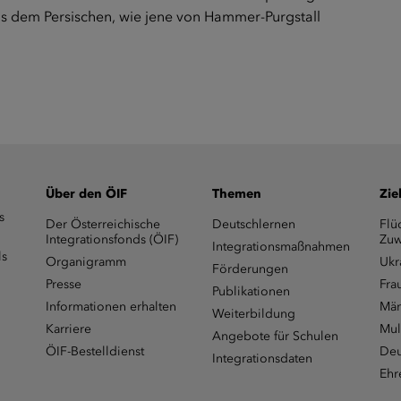
s dem Persischen, wie jene von Hammer-Purgstall
Über den ÖIF
Themen
Zie
s
Der Österreichische
Deutschlernen
Flü
Integrationsfonds (ÖIF)
Zuw
Integrationsmaßnahmen
ls
Organigramm
Ukr
Förderungen
Presse
Fra
Publikationen
Informationen erhalten
Män
Weiterbildung
Karriere
Mul
Angebote für Schulen
ÖIF-Bestelldienst
Deu
Integrationsdaten
Ehr