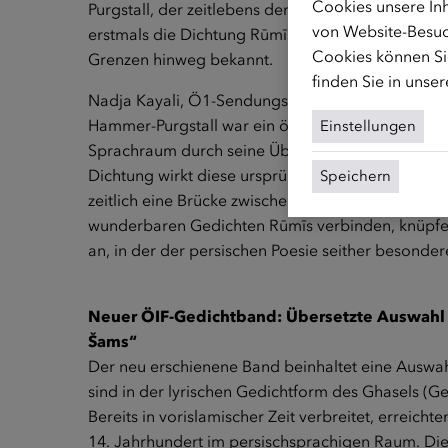
Cookies unsere Inh
Purgstall, der zeitlebens den Orient bereist hat un
von Website-Besuc
erstmals die Dichtung Rūmī im deutschsprachigen
Cookies können Sie
Grenzen hinweg bekannt.
finden Sie in unse
Nadja Kayali, Ö1-Sendungsgestalterin und Leiteri
Hammer-Purgstall war ein österreichischer Diplo
Einstellungen
Sprachraum durch seine Übersetzungen für die pe
Dichtung wirkt diese ursprüngliche Inspirationsqu
Speichern
zeitlich eine Brücke zwischen dem Mittelalter un
wunderbaren Gedichten Rūmīs verbinden, knüpfen
an, in der der persischen Poesie seither besond
Neuer ÖIF-Gedichtband: Übersetzte Auswahl
Šams“
Der neu erschienene Band beinhaltet eine Auswa
sind in der lyrischen Gedichtform des Ghasels (Ge
Bereits in vorislamischer Zeit verbreitet, erreich
14. Jahrhundert im persischsprachigen Raum. Di