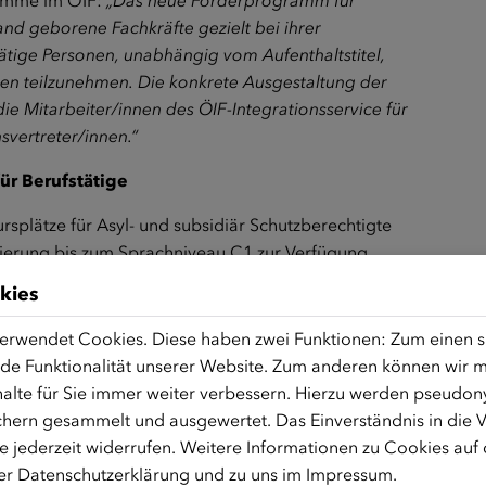
ramme im ÖIF:
„Das neue Förderprogramm für
nd geborene Fachkräfte gezielt bei ihrer
tätige Personen, unabhängig vom Aufenthaltstitel,
sen teilzunehmen. Die konkrete Ausgestaltung der
 Mitarbeiter/innen des ÖIF-Integrationsservice für
svertreter/innen.“
ür Berufstätige
rsplätze für Asyl- und subsidiär Schutzberechtigte
sierung bis zum Sprachniveau C1 zur Verfügung
eitskräftemangels bei österreichischen Unternehmen
kies
rung von berufsbegleitenden oder
nternehmen: Ab sofort können Personen unabhängig
erwendet Cookies. Diese haben zwei Funktionen: Zum einen sin
is zum Sprachniveau C1 beim Deutschlernen
de Funktionalität unserer Website. Zum anderen können wir mi
Mangelberufen. Ab acht Teilnehmer/innen ist ein
alte für Sie immer weiter verbessern. Hierzu werden pseudon
 können sich auch mehrere Betriebe an einem Ort
hern gesammelt und ausgewertet. Das Einverständnis in die
Kurse kann ein berufs- bzw. branchenspezifischer
 jederzeit widerrufen. Weitere Informationen zu Cookies auf
rer
Datenschutzerklärung
und zu uns im
Impressum
.