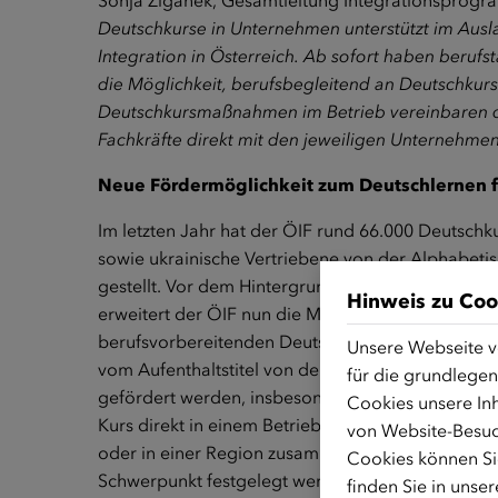
Sonja Ziganek, Gesamtleitung Integrationsprog
Deutschkurse in Unternehmen unterstützt im Ausla
Integration in Österreich. Ab sofort haben berufs
die Möglichkeit, berufsbegleitend an Deutschkur
Deutschkursmaßnahmen im Betrieb vereinbaren die
Fachkräfte direkt mit den jeweiligen Unternehmen
Neue Fördermöglichkeit zum Deutschlernen f
Im letzten Jahr hat der ÖIF rund 66.000 Deutschku
sowie ukrainische Vertriebene von der Alphabeti
gestellt. Vor dem Hintergrund des Fach- und Arb
Hinweis zu Coo
erweitert der ÖIF nun die Möglichkeit zur Förde
berufsvorbereitenden Deutschkursen direkt in U
Unsere Webseite v
vom Aufenthaltstitel von der Alphabetisierung b
für die grundlegen
gefördert werden, insbesondere in Branchen mit 
Cookies unsere Inh
Kurs direkt in einem Betrieb möglich, bei Bedarf
von Website-Besuc
oder in einer Region zusammenschließen. Für die 
Cookies können Sie
Schwerpunkt festgelegt werden.
finden Sie in unse