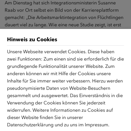
Am Dienstag hat sich Integrationsministerin Susanne
Raab vor Ort selbst ein Bild von der Karriereplattform
gemacht: „Die Arbeitsmarktintegration von Flüchtlingen
dauert viel zu lange. Wie eine neue Studie zeigt, ist erst
die Hälfte nach sechs Jahren am Arbeitsmarkt integriert.
Hinweis zu Cookies
Umso wichtiger sind deshalb Projekte wie die
Karriereplattform, bei dem Jobsuchende und
Unsere Webseite verwendet Cookies. Diese haben
Unternehmen zusammengebracht werden. Auf der einen
zwei Funktionen: Zum einen sind sie erforderlich für die
Seite erhalten hier Zuwanderer und Zuwanderinnen
grundlegende Funktionalität unserer Website. Zum
Einblicke in die Schwerpunkte und Arbeitsweise von
anderen können wir mit Hilfe der Cookies unsere
Unternehmen, auf der anderen Seite reden die
Inhalte für Sie immer weiter verbessern. Hierzu werden
Unternehmen direkt mit den Jobsuchenden und das
pseudonymisierte Daten von Website-Besuchern
macht es ihnen leichter, offene Stellen zu besetzen. Es ist
gesammelt und ausgewertet. Das Einverständnis in die
wichtig, dass Zuwanderinnen und Zuwanderer die
Verwendung der Cookies können Sie jederzeit
Chancen, die der österreichische Arbeitsmarkt bietet,
widerrufen. Weitere Informationen zu Cookies auf
rasch nutzen, denn Selbsterhaltungsfähigkeit ist zentral
dieser Website finden Sie in unserer
für eine erfolgreiche Integration. Wir stellen Maßnahmen
Datenschutzerklärung
und zu uns im
Impressum
.
zur Verfügung, Zuwanderinnen und Zuwanderer müssen