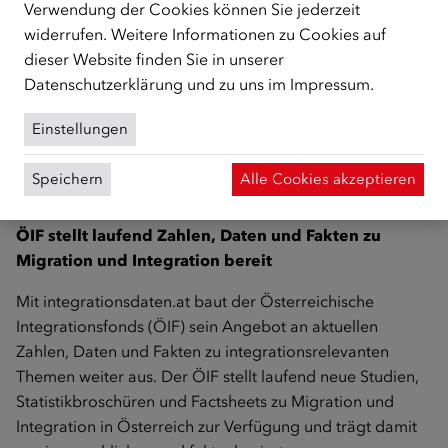
Verwendung der Cookies können Sie jederzeit
und Trends anhand interaktiver Grafiken selbst
widerrufen. Weitere Informationen zu Cookies auf
nachzuvollziehen. Datenreihen können individuell ein-
dieser Website finden Sie in unserer
oder ausgeblendet werden, zusätzliche
Datenschutzerklärung
und zu uns im
Impressum
.
Detailinformationen sind per Mouseover abrufbar. Damit
wird ein einfacher Zugang zu aktuellen Fakten und
Einstellungen
Entwicklungen im Bereich Migration und Integration
geschaffen. Die dargestellten Kennzahlen werden – je
Speichern
Alle Cookies akzeptieren
nach Verfügbarkeit der Daten – laufend aktualisiert.
ÖIF stellt laufend Zahlen, Daten und Fakten zu
Migration und Integration bereit
Mit
integrationsdaten.at
baut der Österreichische
Integrationsfonds (ÖIF) sein Angebot an aktuellen
Zahlen, Daten und Fakten zu integrationsrelevanten
Themen weiter aus. Der ÖIF stellt laufend neue Studien,
Statistikbroschüren und Factsheets zu Migration und
Integration in Österreich zur Verfügung und trägt damit