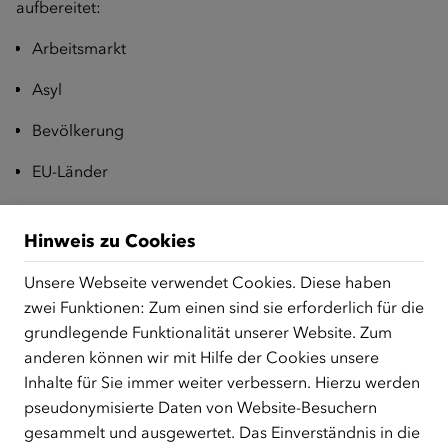
aufbereitet:
Arbeitsmarkt
Asyl
Bevölkerung
EU-Länder
Familiennachzug
Hinweis zu Cookies
Frauen
Unsere Webseite verwendet Cookies. Diese haben
Rot-Weiß-Rot-Karte
zwei Funktionen: Zum einen sind sie erforderlich für die
grundlegende Funktionalität unserer Website. Zum
Ukraine
anderen können wir mit Hilfe der Cookies unsere
Interaktive Grafiken und Datenvisualisierungen
Inhalte für Sie immer weiter verbessern. Hierzu werden
pseudonymisierte Daten von Website-Besuchern
Das ÖIF-Angebot
integrationsdaten.at
bietet
gesammelt und ausgewertet. Das Einverständnis in die
Nutzer/innen die Möglichkeit, zentrale Entwicklungen