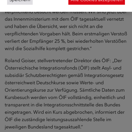
Werte- und Sprachkurse, die selbstverständlich
verpflichtend besucht werden müssen. Wir sind jetzt über
das Innenministerium mit dem ÖIF tagesaktuell vernetzt
und haben die Übersicht, wer sich nicht an die
verpflichtenden Vorgaben hält. Beim erstmaligen Verstoß
verliert der Empfänger 25 %, bei wiederholten Verstößen
wird die Sozialhilfe komplett gestrichen.“
Roland Goiser, stellvertretender Direktor des ÖIF: „Der
Österreichische Integrationsfonds (ÖIF) stellt Asyl- und
subsidiär Schutzberechtigten gemäß Integrationsgesetz
österreichweit Deutschkurse sowie Werte- und
Orientierungskurse zur Verfügung. Sämtliche Daten zum
Kursbesuch werden vom ÖIF vollständig, einheitlich und
transparent in die Integrationsschnittstelle des Bundes
eingetragen. Wird ein Kurs abgebrochen, informiert der
ÖIF die zuständige leistungs­auszahlende Stelle im
jeweiligen Bundesland tagesaktuell.“