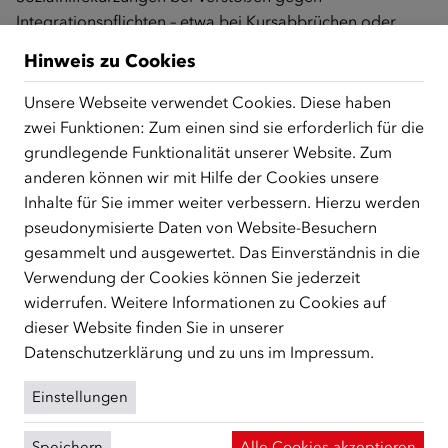
Integrationspflichten – etwa bei Kursabbrüchen oder
unentschuldigtem Fernbleiben – in ganz Niederösterreich
Hinweis zu Cookies
tagesaktuell und automatisiert umgesetzt werden.
Möglich macht das die Integrationsschnittstelle des
Unsere Webseite verwendet Cookies. Diese haben
Bundes, die vom Bundesministerium für Inneres (BMI)
zwei Funktionen: Zum einen sind sie erforderlich für die
betrieben wird. Diese Datenbank ermöglicht einen
grundlegende Funktionalität unserer Website. Zum
tagesaktuellen Datenaustausch zu
anderen können wir mit Hilfe der Cookies unsere
Integrationsmaßnahmen zwischen jenen Einrichtungen,
Inhalte für Sie immer weiter verbessern. Hierzu werden
die Maßnahmen fördern (wie dem ÖIF) und den
pseudonymisierte Daten von Website-Besuchern
zuständigen Behörden in den Bundesländern, die
gesammelt und ausgewertet. Das Einverständnis in die
Sanktionierungen bei Verstößen gegen das
Verwendung der Cookies können Sie jederzeit
Integrationsgesetz vollziehen. Die
widerrufen. Weitere Informationen zu Cookies auf
Integrationsschnittstelle garantiert in Zeiten knapper
dieser Website finden Sie in unserer
Budgets so maximale Transparenz, Vermeidung von
Datenschutzerklärung
und zu uns im
Impressum
.
Parallelstrukturen und eine zielgerichtete Verwendung
von Steuermitteln.
Einstellungen
Integrationslandesrat Martin Antauer: „Der ÖIF bietet
Speichern
Alle Cookies akzeptieren