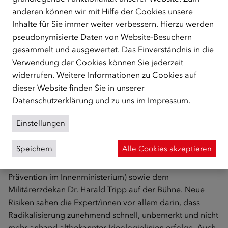
seiner Keynote sprach er über die Entwicklung des
anderen können wir mit Hilfe der Cookies unsere
islamistischen Radikalismus und wie Radikalisierung
Inhalte für Sie immer weiter verbessern. Hierzu werden
mittlerweile vor allem online über Algorithmen passiere.
pseudonymisierte Daten von Website-Besuchern
Darauf müsse man reagieren und insbesondere die
gesammelt und ausgewertet. Das Einverständnis in die
Medienkompetenz jüngerer Generationen stärken.
Verwendung der Cookies können Sie jederzeit
widerrufen. Weitere Informationen zu Cookies auf
Panel: Zunehmende Online-Radikalisierung – neue
dieser Website finden Sie in unserer
Risiken: Wie stärken wir Integration und
Datenschutzerklärung
und zu uns im
Impressum
.
Prävention?
Einstellungen
Im Panel zu neuen Risiken in der Online-Radikalisierung
diskutierte Ahmad Mansour gemeinsam mit Lisa
Speichern
Alle Cookies akzeptieren
Fellhofer (Direktorin der Dokumentationsstelle Politischer
Islam), Birgit Zetinigg (Referat für Staatsschutz und
Prävention im Innenministerium) sowie dem
Militärerzdekan Dr. Harald Tripp auf der Bühne. Neue
Risiken sahen die Expert/innen vor allem darin, dass
Radikalisierung zunehmend schnell, unbemerkt und nicht
mehr anhand altbekannter Ideologielinien erfolge. Auch,