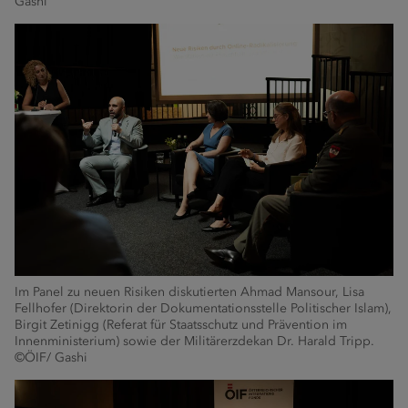
Gashi
Im Panel zu neuen Risiken diskutierten Ahmad Mansour, Lisa
Fellhofer (Direktorin der Dokumentationsstelle Politischer Islam),
Birgit Zetinigg (Referat für Staatsschutz und Prävention im
Innenministerium) sowie der Militärerzdekan Dr. Harald Tripp.
©ÖIF/ Gashi