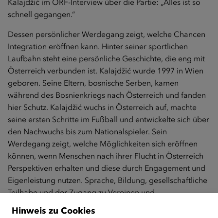
Kalajdžić im ORF-Interview über die Partie: „Alles ist so
schnell gegangen.“
Dessen persönlicher Werdegang zeigt, welche Chancen
Integration eröffnen kann. Hinter seiner sportlichen
Laufbahn steht eine persönliche Geschichte, die eng mit
Österreich verbunden ist. Kalajdžić wurde 1997 in Wien
geboren. Seine Eltern, bosnische Serben, kamen
während des Bosnienkriegs nach Österreich und fanden
hier Schutz. Kalajdžić wuchs in Österreich auf, machte
seine ersten Schritte im Fußball und entwickelte sich über
den Nachwuchs bis zum Nationalspieler. Sein
Werdegang zeigt, welche Möglichkeiten sich eröffnen
können, wenn Menschen nach ihrer Flucht in Österreich
Perspektiven erhalten und diese durch Engagement und
Eigenleistung nutzen. Sprache, Bildung, gesellschaftliche
Teilhabe und der Zugang zu Vereinen und
Gemeinschaften bilden dabei wichtige Grundlagen für
Hinweis zu Cookies
eine gelungene Integration.