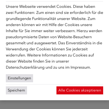
Unsere Webseite verwendet Cookies. Diese haben
Vielfalt als Stärke des Nationalteams
zwei Funktionen: Zum einen sind sie erforderlich für die
grundlegende Funktionalität unserer Website. Zum
Das österreichische Nationalteam vereint Spieler mit
anderen können wir mit Hilfe der Cookies unsere
unterschiedlichen Lebensgeschichten und familiären
Inhalte für Sie immer weiter verbessern. Hierzu werden
Wurzeln. Entscheidend sind nicht Herkunft oder
pseudonymisierte Daten von Website-Besuchern
Lebensgeschichte, sondern Einsatzbereitschaft,
gesammelt und ausgewertet. Das Einverständnis in die
Leistungswille und Teamgeist. Im 26-köpfigen WM-Kader
Verwendung der Cookies können Sie jederzeit
stehen mehrere Spieler mit familiären Wurzeln außerhalb
widerrufen. Weitere Informationen zu Cookies auf
Österreichs, darunter Marko Arnautović, David Alaba,
dieser Website finden Sie in unserer
Kevin Danso, Phillipp Mwene, Saša Kalajdžić und Carney
Datenschutzerklärung
und zu uns im
Impressum
.
Chukwuemeka. Gemeinsam vertreten sie Österreich auf
internationaler Ebene und verdeutlichen, wie Vielfalt und
Einstellungen
Zusammenhalt zu gemeinsamen Erfolgen beitragen
können.
Speichern
Alle Cookies akzeptieren