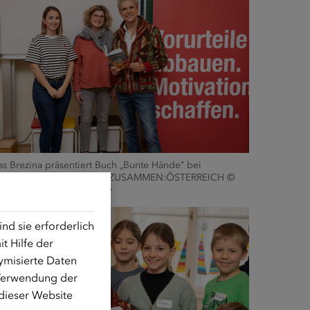
s Brezina präsentiert Buch „Bunte Hände“ bei
besuch der ÖIF-Initiative ZUSAMMEN:ÖSTERREICH ©
rina Axmann Photography
d sie erforderlich
t Hilfe der
ymisierte Daten
 Verwendung der
 dieser Website