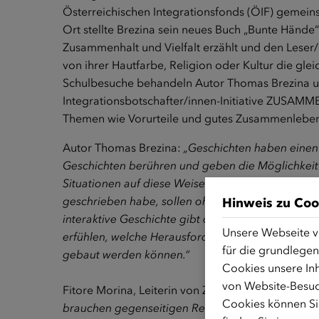
Österreichischen Integrationsfonds (ÖIF) gemein
Ort stellte Brezina sein neues Buch „Bunte Hände“
Zusammenhalt und Vielfalt erzählt und den Lese
von ihrer Hautfarbe, Religion oder Kultur die gle
Schulbesuche behandeln Autor Thomas Brezina u
Integrationsbotschafter/innen-Initiative ZUSA
Themen wie Vorurteile und gutes Zusammenleben
Autor Thomas Brezina:
„Geschichten haben einen
Geschichten berühren und geben die Möglichkeit
Situationen auf diese Weise besser zu verstehen
geschrieben habe, sollen ohne Belehrung Ideen fü
Hinweis zu Coo
interaktive Geschichte gibt darüber hinaus die Mö
Unsere Webseite v
erfühlen, welche Herausforderungen es gibt, we
für die grundlegen
gebaut werden können.“
Cookies unsere Inh
von Website-Besuc
Fitore Morina, Leiterin von ZUSAMMEN:ÖSTERR
Cookies können Sie
brauchen gegenseitigen Respekt und Engagement