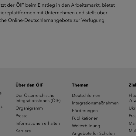
zt der ÖIF beim Einstieg in den Arbeitsmarkt, bietet
riereplattformen mit Unternehmen und stellt über
iche Online-Deutschlernangebote zur Verfügung.
Über den ÖIF
Themen
Zie
s
Der Österreichische
Deutschlernen
Flü
Integrationsfonds (ÖIF)
Zuw
Integrationsmaßnahmen
ls
Organigramm
Ukr
Förderungen
Presse
Fra
Publikationen
Informationen erhalten
Män
Weiterbildung
Karriere
Mul
Angebote für Schulen