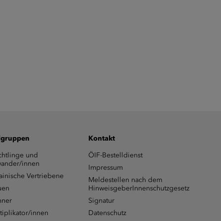
lgruppen
Kontakt
chtlinge und
ÖIF-Bestelldienst
ander/innen
Impressum
ainische Vertriebene
Meldestellen nach dem
uen
HinweisgeberInnenschutzgesetz
ner
Signatur
tiplikator/innen
Datenschutz