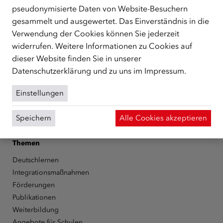
unterstützt.
mehr
pseudonymisierte Daten von Website-Besuchern
gesammelt und ausgewertet. Das Einverständnis in die
Facebook
YouTube
Instagram
LinkedIn
Verwendung der Cookies können Sie jederzeit
widerrufen. Weitere Informationen zu Cookies auf
Über den ÖIF
dieser Website finden Sie in unserer
Der Österreichische Integrationsfonds (ÖIF)
Datenschutzerklärung
und zu uns im
Impressum
.
Organigramm
Presse
Einstellungen
Informationen erhalten
Karriere
Speichern
Alle Cookies akzeptieren
ÖIF-Bestelldienst
Themen
Deutschlernen
Integrationsmaßnahmen
Förderungen
Publikationen
Weiterbildung
Angebote für Schulen