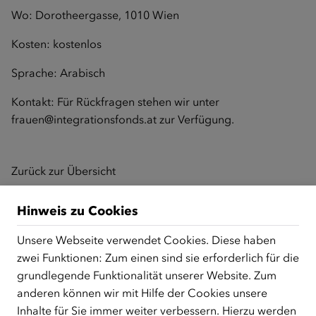
Wo: Dorotheergasse, 1010 Wien
Kosten: kostenlos
Sprache: Arabisch
Kontakt: Für Rückfragen stehen wir unter
frauen@integrationsfonds.at
zur Verfügung.
Zurück zur Übersicht
Hinweis zu Cookies
ÜBER UNS
Unsere Webseite verwendet Cookies. Diese haben
zwei Funktionen: Zum einen sind sie erforderlich für die
Der Österreichische Integrationsfonds (ÖIF) ist ein Fonds der
grundlegende Funktionalität unserer Website. Zum
Republik Österreich, der Flüchtlinge, subsidiär
Schutzberechtigte, Vertriebene sowie Zuwander/innen als
anderen können wir mit Hilfe der Cookies unsere
zentrale Anlaufstelle bei der Integration in Österreich
Inhalte für Sie immer weiter verbessern. Hierzu werden