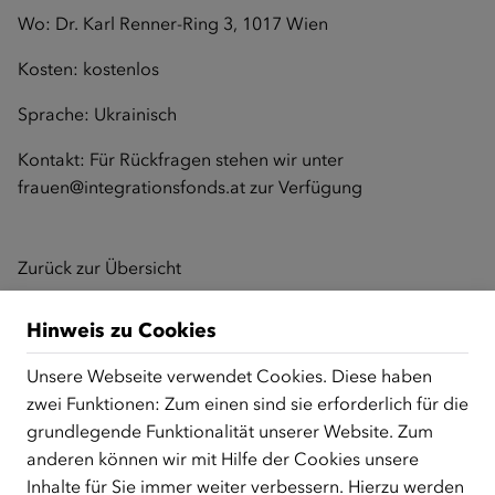
Wo: Dr. Karl Renner-Ring 3, 1017 Wien
Kosten: kostenlos
Sprache: Ukrainisch
Kontakt: Für Rückfragen stehen wir unter
frauen@integrationsfonds.at
zur Verfügung
Zurück zur Übersicht
Hinweis zu Cookies
ÜBER UNS
Unsere Webseite verwendet Cookies. Diese haben
zwei Funktionen: Zum einen sind sie erforderlich für die
Der Österreichische Integrationsfonds (ÖIF) ist ein Fonds der
grundlegende Funktionalität unserer Website. Zum
Republik Österreich, der Flüchtlinge, subsidiär
Schutzberechtigte, Vertriebene sowie Zuwander/innen als
anderen können wir mit Hilfe der Cookies unsere
zentrale Anlaufstelle bei der Integration in Österreich
Inhalte für Sie immer weiter verbessern. Hierzu werden