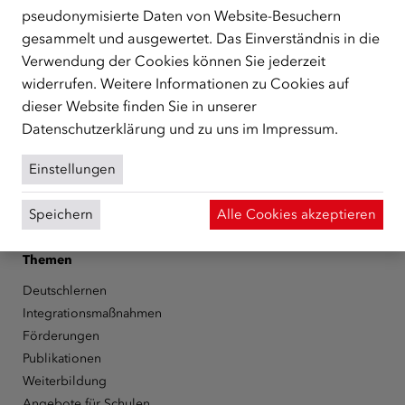
unterstützt.
mehr
pseudonymisierte Daten von Website-Besuchern
gesammelt und ausgewertet. Das Einverständnis in die
Facebook
YouTube
Instagram
LinkedIn
Verwendung der Cookies können Sie jederzeit
widerrufen. Weitere Informationen zu Cookies auf
Über den ÖIF
dieser Website finden Sie in unserer
Der Österreichische Integrationsfonds (ÖIF)
Datenschutzerklärung
und zu uns im
Impressum
.
Organigramm
Presse
Einstellungen
Informationen erhalten
Karriere
Speichern
Alle Cookies akzeptieren
ÖIF-Bestelldienst
Themen
Deutschlernen
Integrationsmaßnahmen
Förderungen
Publikationen
Weiterbildung
Angebote für Schulen