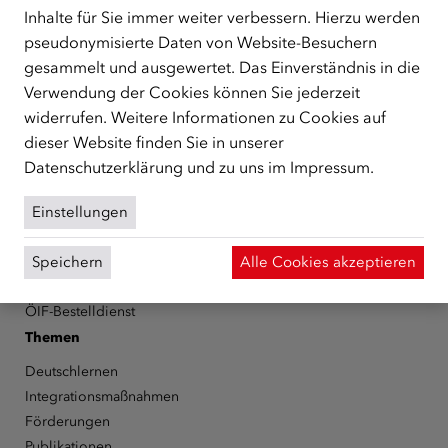
Schutzberechtigte, Vertriebene sowie Zuwander/innen als
Inhalte für Sie immer weiter verbessern. Hierzu werden
zentrale Anlaufstelle bei der Integration in Österreich
pseudonymisierte Daten von Website-Besuchern
unterstützt.
mehr
gesammelt und ausgewertet. Das Einverständnis in die
Verwendung der Cookies können Sie jederzeit
Facebook
YouTube
Instagram
LinkedIn
widerrufen. Weitere Informationen zu Cookies auf
dieser Website finden Sie in unserer
Über den ÖIF
Datenschutzerklärung
und zu uns im
Impressum
.
Der Österreichische Integrationsfonds (ÖIF)
Organigramm
Einstellungen
Presse
Informationen erhalten
Speichern
Alle Cookies akzeptieren
Karriere
ÖIF-Bestelldienst
Themen
Deutschlernen
Integrationsmaßnahmen
Förderungen
Publikationen