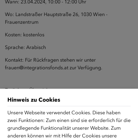
Wann: 23.04.2024, 10:00 - 12:00 Uhr
Wo: Landstraßer Hauptstraße 26, 1030 Wien -
Frauenzentrum
Kosten: kostenlos
Sprache: Arabisch
Kontakt: Für Rückfragen stehen wir unter
frauen@integrationsfonds.at
zur Verfügung.
Zurück zur Übersicht
Hinweis zu Cookies
Unsere Webseite verwendet Cookies. Diese haben
ÜBER UNS
zwei Funktionen: Zum einen sind sie erforderlich für die
grundlegende Funktionalität unserer Website. Zum
Der Österreichische Integrationsfonds (ÖIF) ist ein Fonds der
anderen können wir mit Hilfe der Cookies unsere
Republik Österreich, der Flüchtlinge, subsidiär