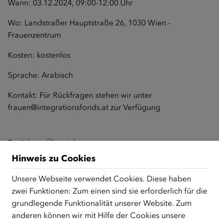
Wann: 03.12.2024, 09:00-12:00 Uhr
Wo: Landstraßer Hauptstraße 26, 1030 Wien -
Frauenzentrum
Kosten: kostenlos
Sprache: Arabisch
Kontakt: Für Rückfragen stehen wir unter
frauen@integrationsfonds.at
zur Verfügung
Zurück zur Übersicht
Hinweis zu Cookies
Unsere Webseite verwendet Cookies. Diese haben
ÜBER UNS
zwei Funktionen: Zum einen sind sie erforderlich für die
grundlegende Funktionalität unserer Website. Zum
Der Österreichische Integrationsfonds (ÖIF) ist ein Fonds der
anderen können wir mit Hilfe der Cookies unsere
Republik Österreich, der Flüchtlinge, subsidiär