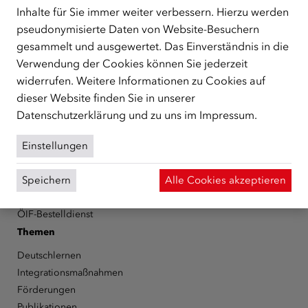
Schutzberechtigte, Vertriebene sowie Zuwander/innen als
Inhalte für Sie immer weiter verbessern. Hierzu werden
zentrale Anlaufstelle bei der Integration in Österreich
pseudonymisierte Daten von Website-Besuchern
unterstützt.
mehr
gesammelt und ausgewertet. Das Einverständnis in die
Verwendung der Cookies können Sie jederzeit
Facebook
YouTube
Instagram
LinkedIn
widerrufen. Weitere Informationen zu Cookies auf
dieser Website finden Sie in unserer
Über den ÖIF
Datenschutzerklärung
und zu uns im
Impressum
.
Der Österreichische Integrationsfonds (ÖIF)
Organigramm
Einstellungen
Presse
Informationen erhalten
Speichern
Alle Cookies akzeptieren
Karriere
ÖIF-Bestelldienst
Themen
Deutschlernen
Integrationsmaßnahmen
Förderungen
Publikationen