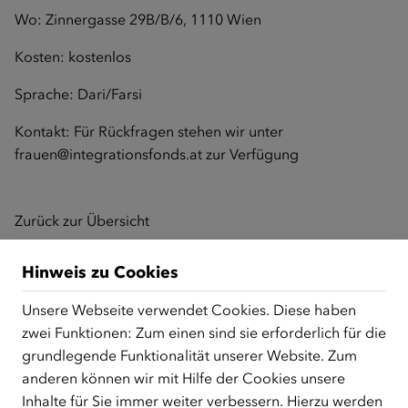
Wo: Zinnergasse 29B/B/6, 1110 Wien
Kosten: kostenlos
Sprache: Dari/Farsi
Kontakt: Für Rückfragen stehen wir unter
frauen@integrationsfonds.at
zur Verfügung
Zurück zur Übersicht
Hinweis zu Cookies
ÜBER UNS
Unsere Webseite verwendet Cookies. Diese haben
zwei Funktionen: Zum einen sind sie erforderlich für die
Der Österreichische Integrationsfonds (ÖIF) ist ein Fonds der
grundlegende Funktionalität unserer Website. Zum
Republik Österreich, der Flüchtlinge, subsidiär
Schutzberechtigte, Vertriebene sowie Zuwander/innen als
anderen können wir mit Hilfe der Cookies unsere
zentrale Anlaufstelle bei der Integration in Österreich
Inhalte für Sie immer weiter verbessern. Hierzu werden