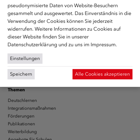
unterstützt.
mehr
pseudonymisierte Daten von Website-Besuchern
gesammelt und ausgewertet. Das Einverständnis in die
Facebook
YouTube
Instagram
LinkedIn
Verwendung der Cookies können Sie jederzeit
widerrufen. Weitere Informationen zu Cookies auf
Über den ÖIF
dieser Website finden Sie in unserer
Der Österreichische Integrationsfonds (ÖIF)
Datenschutzerklärung
und zu uns im
Impressum
.
Organigramm
Presse
Einstellungen
Informationen erhalten
Karriere
Speichern
Alle Cookies akzeptieren
ÖIF-Bestelldienst
Themen
Deutschlernen
Integrationsmaßnahmen
Förderungen
Publikationen
Weiterbildung
Angebote für Schulen