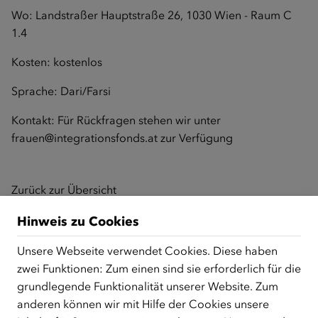
Wo: Landstraßer Hauptstraße 26, 1030 Wien - Raum C
1.4
Kosten: kostenlos
Sprache: Dari/Farsi
Kontakt: Für Rückfragen stehen wir unter
frauen@integrationsfonds.at
zur Verfügung
Zurück zur Übersicht
Hinweis zu Cookies
Unsere Webseite verwendet Cookies. Diese haben
ÜBER UNS
zwei Funktionen: Zum einen sind sie erforderlich für die
Der Österreichische Integrationsfonds (ÖIF) ist ein Fonds der
grundlegende Funktionalität unserer Website. Zum
Republik Österreich, der Flüchtlinge, subsidiär
anderen können wir mit Hilfe der Cookies unsere
Schutzberechtigte, Vertriebene sowie Zuwander/innen als