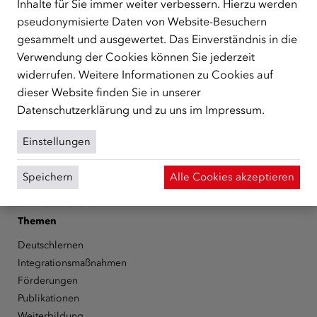
Inhalte für Sie immer weiter verbessern. Hierzu werden
zentrale Anlaufstelle bei der Integration in Österreich
pseudonymisierte Daten von Website-Besuchern
unterstützt.
mehr
gesammelt und ausgewertet. Das Einverständnis in die
Facebook
YouTube
Instagram
LinkedIn
Verwendung der Cookies können Sie jederzeit
widerrufen. Weitere Informationen zu Cookies auf
Über den ÖIF
dieser Website finden Sie in unserer
Datenschutzerklärung
und zu uns im
Impressum
.
Der Österreichische Integrationsfonds (ÖIF)
Organigramm
Einstellungen
Presse
Informationen erhalten
Speichern
Alle Cookies akzeptieren
Karriere
ÖIF-Bestelldienst
Themen
Deutschlernen
Integrationsmaßnahmen
Förderungen
Publikationen
Weiterbildung