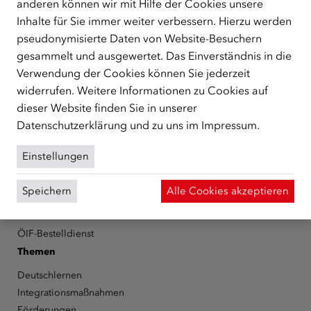
anderen können wir mit Hilfe der Cookies unsere
Republik Österreich, der Flüchtlinge, subsidiär
Inhalte für Sie immer weiter verbessern. Hierzu werden
Schutzberechtigte, Vertriebene sowie Zuwander/innen als
pseudonymisierte Daten von Website-Besuchern
zentrale Anlaufstelle bei der Integration in Österreich
gesammelt und ausgewertet. Das Einverständnis in die
unterstützt.
mehr
Verwendung der Cookies können Sie jederzeit
Facebook
YouTube
Instagram
LinkedIn
widerrufen. Weitere Informationen zu Cookies auf
dieser Website finden Sie in unserer
Über den ÖIF
Datenschutzerklärung
und zu uns im
Impressum
.
Der Österreichische Integrationsfonds (ÖIF)
Einstellungen
Organigramm
Presse
Speichern
Alle Cookies akzeptieren
Informationen erhalten
Karriere
ÖIF-Bestelldienst
Themen
Deutschlernen
Integrationsmaßnahmen
Förderungen