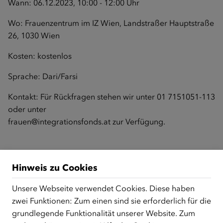
Wann: 06.12.2023, 10:00 - 12:00 Uhr
Wo: Frauenzentrum im IZ Wien, Landstraßer Hauptstraße
26, 1030 Wien
Kosten: kostenlos
Sprache: Dari/Farsi
Kontakt: Für Rückfragen stehen wir unter 01 7151051-113
oder unter
frauen@integrationsfonds.at
zur Verfügung.
Zurück zur Übersicht
Hinweis zu Cookies
Unsere Webseite verwendet Cookies. Diese haben
zwei Funktionen: Zum einen sind sie erforderlich für die
ÜBER UNS
grundlegende Funktionalität unserer Website. Zum
Der Österreichische Integrationsfonds (ÖIF) ist ein Fonds der