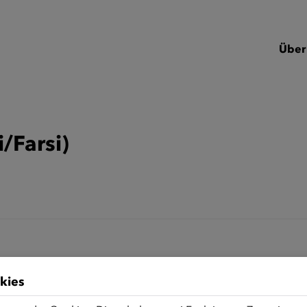
Über
/Farsi)
kies