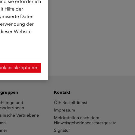
d sie erforderlich
t Hilfe der
ymisierte Daten
 Verwendung der
 dieser Website
erfügung.
ookies akzeptieren
lgruppen
Kontakt
chtlinge und
ÖIF-Bestelldienst
ander/innen
Impressum
ainische Vertriebene
Meldestellen nach dem
uen
HinweisgeberInnenschutzgesetz
ner
Signatur