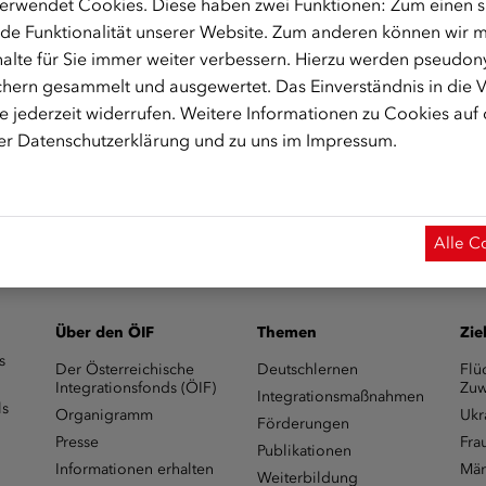
erwendet Cookies. Diese haben zwei Funktionen: Zum einen sin
, 2.Stock
de Funktionalität unserer Website. Zum anderen können wir mi
alte für Sie immer weiter verbessern. Hierzu werden pseudon
hern gesammelt und ausgewertet. Das Einverständnis in die
 jederzeit widerrufen. Weitere Informationen zu Cookies auf
rer
Datenschutzerklärung
und zu uns im
Impressum
.
 17 20 720 oder unter frauen.stmk@integrationsfonds.at zur V
Alle C
Über den ÖIF
Themen
Zie
s
Der Österreichische
Deutschlernen
Flü
Integrationsfonds (ÖIF)
Zuw
Integrationsmaßnahmen
ls
Organigramm
Ukr
Förderungen
Presse
Fra
Publikationen
Informationen erhalten
Män
Weiterbildung