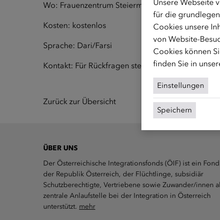
Unsere Webseite v
Wo: Frauenzentrum Steiermark, Reitschulgasse 19
für die grundlegen
Kosten: kostenlos
Cookies unsere Inh
von Website-Besuc
Sprache: Dari/Farsi
Cookies können Sie
finden Sie in unse
Kontakt: Für Rückfragen stehen wir unter 0316 84
Einstellungen
Zurück zur Übersicht
Speichern
ÜBER UNS
Der Österreichische Integrationsfonds (ÖIF) ist ein Fond
der Republik Österreich, der Flüchtlinge, subsidiär
Schutzberechtigte, Vertriebene sowie Zuwander/innen a
zentrale Anlaufstelle bei der Integration in Österreich
unterstützt.
mehr