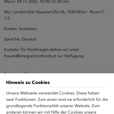
Wann: 04.11.2025, 10:00-12:30 Uhr
Wo: Landstraßer Hauptstraße 26, 1030 Wien - Raum C
1.5
Kosten: kostenlos
Sprache: Deutsch
Kontakt: Für Rückfragen stehen wir unter
frauen@integrationsfonds.at
zur Verfügung
Zurück zur Übersicht
Hinweis zu Cookies
Unsere Webseite verwendet Cookies. Diese haben
ÜBER UNS
zwei Funktionen: Zum einen sind sie erforderlich für die
grundlegende Funktionalität unserer Website. Zum
Der Österreichische Integrationsfonds (ÖIF) ist ein Fonds der
anderen können wir mit Hilfe der Cookies unsere
Republik Österreich, der Flüchtlinge, subsidiär