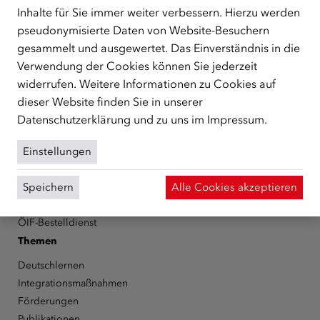
Schutzberechtigte, Vertriebene sowie Zuwander/innen als
Inhalte für Sie immer weiter verbessern. Hierzu werden
zentrale Anlaufstelle bei der Integration in Österreich
pseudonymisierte Daten von Website-Besuchern
unterstützt.
mehr
gesammelt und ausgewertet. Das Einverständnis in die
Verwendung der Cookies können Sie jederzeit
Facebook
YouTube
Instagram
LinkedIn
widerrufen. Weitere Informationen zu Cookies auf
dieser Website finden Sie in unserer
Über den ÖIF
Datenschutzerklärung
und zu uns im
Impressum
.
Der Österreichische Integrationsfonds (ÖIF)
Organigramm
Einstellungen
Presse
Informationen erhalten
Speichern
Alle Cookies akzeptieren
Karriere
ÖIF-Bestelldienst
Themen
Deutschlernen
Integrationsmaßnahmen
Förderungen
Publikationen