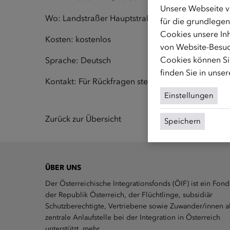
Unsere Webseite v
Wo: Landstraßer Hauptstraße 26, 1030 Wien; Ra
für die grundlegen
Cookies unsere Inh
Kosten: kostenlos
von Website-Besuc
Cookies können Sie
Sprache: Deutsch
finden Sie in unse
Kontakt: Für Rückfragen stehen wir unter
frauen(a
Einstellungen
Zurück zur Übersicht
Speichern
ÜBER UNS
Der Österreichische Integrationsfonds (ÖIF) ist ein Fond
der Republik Österreich, der Flüchtlinge, subsidiär
Schutzberechtigte, Vertriebene sowie Zuwander/innen a
zentrale Anlaufstelle bei der Integration in Österreich
unterstützt.
mehr