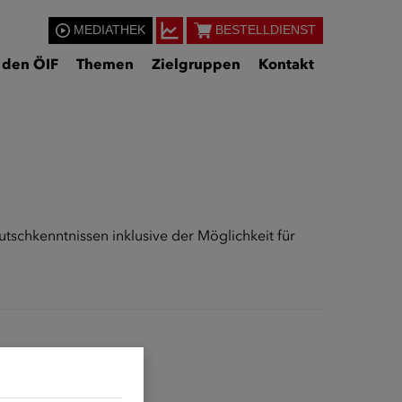
MEDIATHEK
BESTELLDIENST
 den ÖIF
Themen
Zielgruppen
Kontakt
tschkenntnissen inklusive der Möglichkeit für