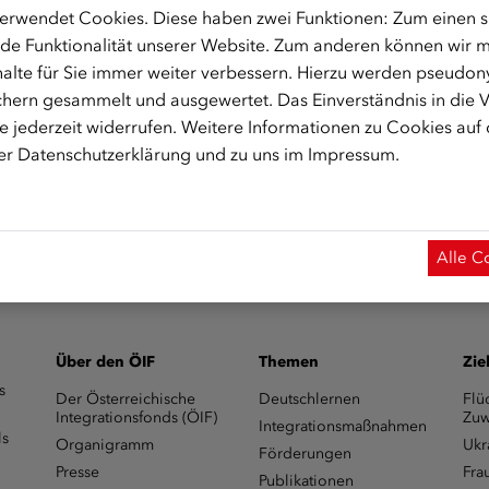
erwendet Cookies. Diese haben zwei Funktionen: Zum einen sin
um C 1.1
de Funktionalität unserer Website. Zum anderen können wir mi
alte für Sie immer weiter verbessern. Hierzu werden pseudon
hern gesammelt und ausgewertet. Das Einverständnis in die
 jederzeit widerrufen. Weitere Informationen zu Cookies auf
rer
Datenschutzerklärung
und zu uns im
Impressum
.
t)integrationsfonds.at
zur Verfügung
Alle C
Über den ÖIF
Themen
Zie
s
Der Österreichische
Deutschlernen
Flü
Integrationsfonds (ÖIF)
Zuw
Integrationsmaßnahmen
ls
Organigramm
Ukr
Förderungen
Presse
Fra
Publikationen