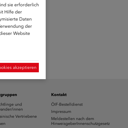
d sie erforderlich
t Hilfe der
ymisierte Daten
 Verwendung der
 dieser Website
ookies akzeptieren
lgruppen
Kontakt
chtlinge und
ÖIF-Bestelldienst
ander/innen
Impressum
ainische Vertriebene
Meldestellen nach dem
uen
HinweisgeberInnenschutzgesetz