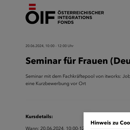
20.06.2024, 10:00 - 12:00 Uhr
Seminar für Frauen (Deu
Seminar mit dem Fachkräftepool von itworks: Jobm
eine Kurzbewerbung vor Ort
Kursdetails:
Hinweis zu Coo
Wann: 20.06.2024, 10:00-12:00 Uhr