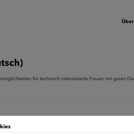
Über
tsch)
öglichkeiten für technisch interessierte Frauen mit guten Deu
kies