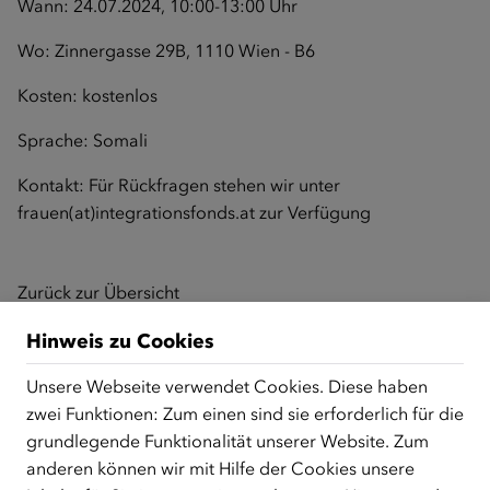
Wann: 24.07.2024, 10:00-13:00 Uhr
Wo: Zinnergasse 29B, 1110 Wien - B6
Kosten: kostenlos
Sprache: Somali
Kontakt: Für Rückfragen stehen wir unter
frauen(at)integrationsfonds.at
zur Verfügung
Zurück zur Übersicht
Hinweis zu Cookies
Unsere Webseite verwendet Cookies. Diese haben
ÜBER UNS
zwei Funktionen: Zum einen sind sie erforderlich für die
Der Österreichische Integrationsfonds (ÖIF) ist ein Fonds der
grundlegende Funktionalität unserer Website. Zum
Republik Österreich, der Flüchtlinge, subsidiär
anderen können wir mit Hilfe der Cookies unsere
Schutzberechtigte, Vertriebene sowie Zuwander/innen als