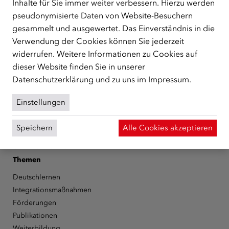
Inhalte für Sie immer weiter verbessern. Hierzu werden
zentrale Anlaufstelle bei der Integration in Österreich
pseudonymisierte Daten von Website-Besuchern
unterstützt.
mehr
gesammelt und ausgewertet. Das Einverständnis in die
Facebook
YouTube
Instagram
LinkedIn
Verwendung der Cookies können Sie jederzeit
widerrufen. Weitere Informationen zu Cookies auf
Über den ÖIF
dieser Website finden Sie in unserer
Datenschutzerklärung
und zu uns im
Impressum
.
Der Österreichische Integrationsfonds (ÖIF)
Organigramm
Einstellungen
Presse
Informationen erhalten
Speichern
Alle Cookies akzeptieren
Karriere
ÖIF-Bestelldienst
Themen
Deutschlernen
Integrationsmaßnahmen
Förderungen
Publikationen
Weiterbildung