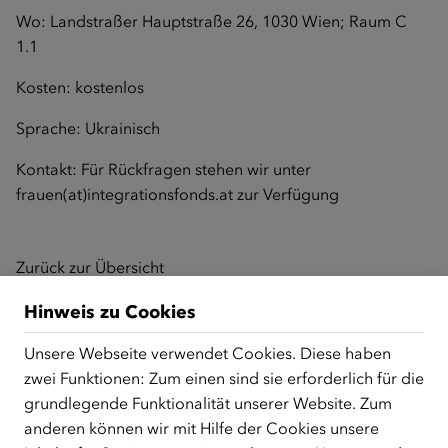
Wo: Landstraßer Hauptstraße 26, 1030 Wien; Raum C
1.1
Kosten: kostenlos
Sprache: Ukrainisch
Kontakt: Für Rückfragen stehen wir unter
frauen(at)integrationsfonds.at
zur Verfügung
Zurück zur Übersicht
Hinweis zu Cookies
Unsere Webseite verwendet Cookies. Diese haben
ÜBER UNS
zwei Funktionen: Zum einen sind sie erforderlich für die
Der Österreichische Integrationsfonds (ÖIF) ist ein Fonds der
grundlegende Funktionalität unserer Website. Zum
Republik Österreich, der Flüchtlinge, subsidiär
anderen können wir mit Hilfe der Cookies unsere
Schutzberechtigte, Vertriebene sowie Zuwander/innen als