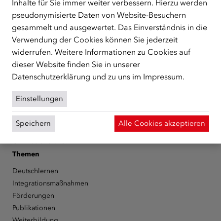
Inhalte für Sie immer weiter verbessern. Hierzu werden
zentrale Anlaufstelle bei der Integration in Österreich
pseudonymisierte Daten von Website-Besuchern
unterstützt.
mehr
gesammelt und ausgewertet. Das Einverständnis in die
Facebook
YouTube
Instagram
LinkedIn
Verwendung der Cookies können Sie jederzeit
widerrufen. Weitere Informationen zu Cookies auf
Über den ÖIF
dieser Website finden Sie in unserer
Datenschutzerklärung
und zu uns im
Impressum
.
Der Österreichische Integrationsfonds (ÖIF)
Organigramm
Einstellungen
Presse
Informationen erhalten
Speichern
Alle Cookies akzeptieren
Karriere
ÖIF-Bestelldienst
Themen
Deutschlernen
Integrationsmaßnahmen
Förderungen
Publikationen
Weiterbildung