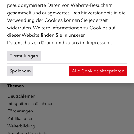
unterstützt.
mehr
pseudonymisierte Daten von Website-Besuchern
gesammelt und ausgewertet. Das Einverständnis in die
Facebook
YouTube
Instagram
LinkedIn
Verwendung der Cookies können Sie jederzeit
widerrufen. Weitere Informationen zu Cookies auf
Über den ÖIF
dieser Website finden Sie in unserer
Der Österreichische Integrationsfonds (ÖIF)
Datenschutzerklärung
und zu uns im
Impressum
.
Organigramm
Presse
Einstellungen
Informationen erhalten
Karriere
Speichern
Alle Cookies akzeptieren
ÖIF-Bestelldienst
Themen
Deutschlernen
Integrationsmaßnahmen
Förderungen
Publikationen
Weiterbildung
Angebote für Schulen