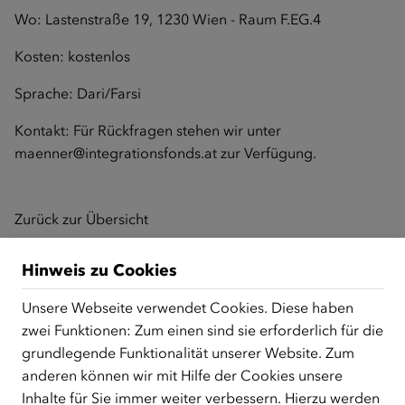
Wo: Lastenstraße 19, 1230 Wien - Raum F.EG.4
Kosten: kostenlos
Sprache: Dari/Farsi
Kontakt: Für Rückfragen stehen wir unter
maenner@integrationsfonds.at
zur Verfügung.
Zurück zur Übersicht
Hinweis zu Cookies
ÜBER UNS
Unsere Webseite verwendet Cookies. Diese haben
zwei Funktionen: Zum einen sind sie erforderlich für die
Der Österreichische Integrationsfonds (ÖIF) ist ein Fonds der
grundlegende Funktionalität unserer Website. Zum
Republik Österreich, der Flüchtlinge, subsidiär
Schutzberechtigte, Vertriebene sowie Zuwander/innen als
anderen können wir mit Hilfe der Cookies unsere
zentrale Anlaufstelle bei der Integration in Österreich
Inhalte für Sie immer weiter verbessern. Hierzu werden