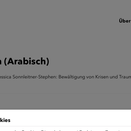
Über
 (Arabisch)
essica Sonnleitner-Stephen: Bewältigung von Krisen und Trau
kies