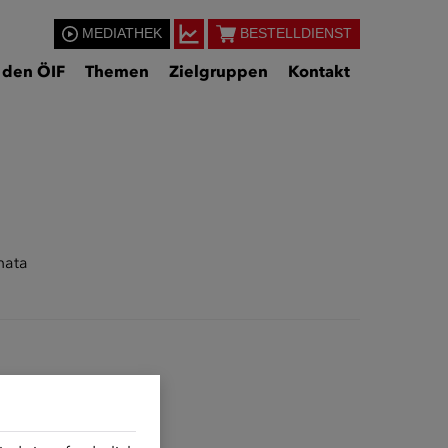
MEDIATHEK
BESTELLDIENST
 den ÖIF
Themen
Zielgruppen
Kontakt
mata