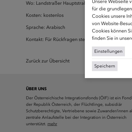
Unsere Webseite v
Wo: Landstraßer Hauptstraße 26, 1030 Wien; Fr
für die grundlegen
Kosten: kostenlos
Cookies unsere Inh
von Website-Besuc
Sprache: Arabisch
Cookies können Sie
finden Sie in unse
Kontakt: Für Rückfragen stehen wir unter
frauen@
Einstellungen
Zurück zur Übersicht
Speichern
ÜBER UNS
Der Österreichische Integrationsfonds (ÖIF) ist ein Fond
der Republik Österreich, der Flüchtlinge, subsidiär
Schutzberechtigte, Vertriebene sowie Zuwander/innen a
zentrale Anlaufstelle bei der Integration in Österreich
unterstützt.
mehr