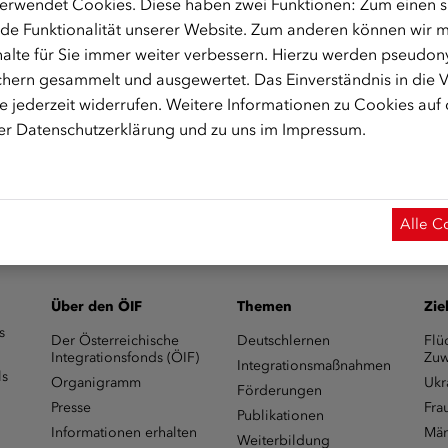
erwendet Cookies. Diese haben zwei Funktionen: Zum einen sin
auenzentrum
de Funktionalität unserer Website. Zum anderen können wir mi
alte für Sie immer weiter verbessern. Hierzu werden pseudon
hern gesammelt und ausgewertet. Das Einverständnis in die
 jederzeit widerrufen. Weitere Informationen zu Cookies auf
rer
Datenschutzerklärung
und zu uns im
Impressum
.
integrationsfonds.at
zur Verfügung
Alle C
Über den ÖIF
Themen
Zie
s
Der Österreichische
Deutschlernen
Flü
Integrationsfonds (ÖIF)
Zuw
Integrationsmaßnahmen
ls
Organigramm
Ukr
Förderungen
Presse
Fra
Publikationen
Informationen erhalten
Män
Weiterbildung