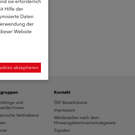
d sie erforderlich
t Hilfe der
ymisierte Daten
 Verwendung der
 dieser Website
ookies akzeptieren
lgruppen
Kontakt
chtlinge und
ÖIF-Bestelldienst
ander/innen
Impressum
ainische Vertriebene
Meldestellen nach dem
uen
HinweisgeberInnenschutzgesetz
ner
Signatur