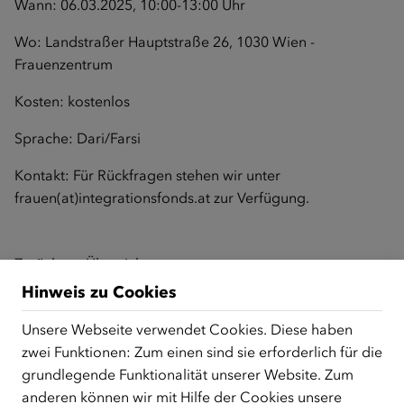
Wann: 06.03.2025, 10:00-13:00 Uhr
Wo: Landstraßer Hauptstraße 26, 1030 Wien -
Frauenzentrum
Kosten: kostenlos
Sprache: Dari/Farsi
Kontakt: Für Rückfragen stehen wir unter
frauen
(at)integrationsfonds.at
zur Verfügung.
Zurück zur Übersicht
Hinweis zu Cookies
Unsere Webseite verwendet Cookies. Diese haben
ÜBER UNS
zwei Funktionen: Zum einen sind sie erforderlich für die
grundlegende Funktionalität unserer Website. Zum
Der Österreichische Integrationsfonds (ÖIF) ist ein Fonds der
anderen können wir mit Hilfe der Cookies unsere
Republik Österreich, der Flüchtlinge, subsidiär