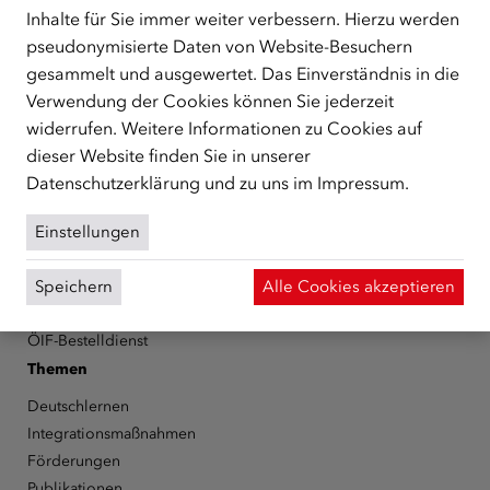
Schutzberechtigte, Vertriebene sowie Zuwander/innen als
Inhalte für Sie immer weiter verbessern. Hierzu werden
zentrale Anlaufstelle bei der Integration in Österreich
pseudonymisierte Daten von Website-Besuchern
unterstützt.
mehr
gesammelt und ausgewertet. Das Einverständnis in die
Verwendung der Cookies können Sie jederzeit
Facebook
YouTube
Instagram
LinkedIn
widerrufen. Weitere Informationen zu Cookies auf
dieser Website finden Sie in unserer
Über den ÖIF
Datenschutzerklärung
und zu uns im
Impressum
.
Der Österreichische Integrationsfonds (ÖIF)
Organigramm
Einstellungen
Presse
Informationen erhalten
Speichern
Alle Cookies akzeptieren
Karriere
ÖIF-Bestelldienst
Themen
Deutschlernen
Integrationsmaßnahmen
Förderungen
Publikationen