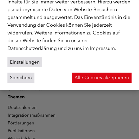
Inhalte für Sie immer weiter verbessern. Hierzu werden
zentrale Anlaufstelle bei der Integration in Österreich
pseudonymisierte Daten von Website-Besuchern
unterstützt.
mehr
gesammelt und ausgewertet. Das Einverständnis in die
Facebook
YouTube
Instagram
LinkedIn
Verwendung der Cookies können Sie jederzeit
widerrufen. Weitere Informationen zu Cookies auf
Über den ÖIF
dieser Website finden Sie in unserer
Datenschutzerklärung
und zu uns im
Impressum
.
Der Österreichische Integrationsfonds (ÖIF)
Organigramm
Einstellungen
Presse
Informationen erhalten
Speichern
Alle Cookies akzeptieren
Karriere
ÖIF-Bestelldienst
Themen
Deutschlernen
Integrationsmaßnahmen
Förderungen
Publikationen
Weiterbildung