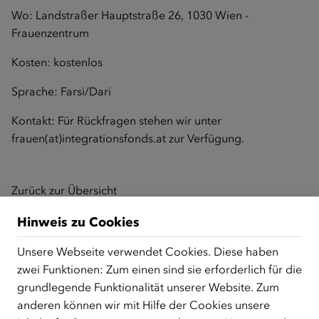
Wo: Landstraßer Hauptstraße 26, 1030 Wien -
Frauenzentrum
Kosten: kostenlos
Sprache: Farsi/Dari
Kontakt: Für Rückfragen stehen wir unter
frauen
(at)integrationsfonds.at
zur Verfügung.
Zurück zur Übersicht
Hinweis zu Cookies
Unsere Webseite verwendet Cookies. Diese haben
ÜBER UNS
zwei Funktionen: Zum einen sind sie erforderlich für die
Der Österreichische Integrationsfonds (ÖIF) ist ein Fonds der
grundlegende Funktionalität unserer Website. Zum
Republik Österreich, der Flüchtlinge, subsidiär
anderen können wir mit Hilfe der Cookies unsere
Schutzberechtigte, Vertriebene sowie Zuwander/innen als