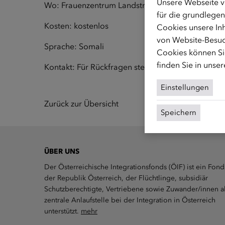
Unsere Webseite v
Wo: Frauenzentrum Landstraßer Hauptstraße 26,
für die grundlegen
Kosten: kostenlos
Cookies unsere Inh
von Website-Besuc
Sprache: Somali
Cookies können Sie
finden Sie in unse
Kontakt: Für Rückfragen stehen wir unter
frauen@
Einstellungen
Zurück zur Übersicht
Speichern
ÜBER UNS
Der Österreichische Integrationsfonds (ÖIF) ist ein Fond
der Republik Österreich, der Flüchtlinge, subsidiär
Schutzberechtigte, Vertriebene sowie Zuwander/innen a
zentrale Anlaufstelle bei der Integration in Österreich
unterstützt.
mehr