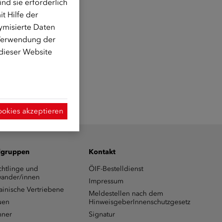
d sie erforderlich
t Hilfe der
ymisierte Daten
 Verwendung der
 dieser Website
ookies akzeptieren
lgruppen
Kontakt
chtlinge und
ÖIF-Bestelldienst
ander/innen
Impressum
ainische Vertriebene
Meldestellen nach dem
uen
HinweisgeberInnenschutzgesetz
ner
Signatur