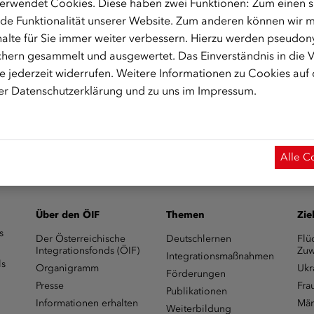
erwendet Cookies. Diese haben zwei Funktionen: Zum einen sin
 1030 Wien
de Funktionalität unserer Website. Zum anderen können wir mi
alte für Sie immer weiter verbessern. Hierzu werden pseudon
hern gesammelt und ausgewertet. Das Einverständnis in die
 jederzeit widerrufen. Weitere Informationen zu Cookies auf
rer
Datenschutzerklärung
und zu uns im
Impressum
.
integrationsfonds.at
zur Verfügung
Alle C
Über den ÖIF
Themen
Zie
s
Der Österreichische
Deutschlernen
Flü
Integrationsfonds (ÖIF)
Zuw
Integrationsmaßnahmen
ls
Organigramm
Ukr
Förderungen
Presse
Fra
Publikationen
Informationen erhalten
Män
Weiterbildung