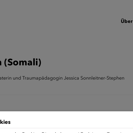
Über
 (Somali)
raterin und Traumapädagogin Jessica Sonnleitner-Stephen
kies