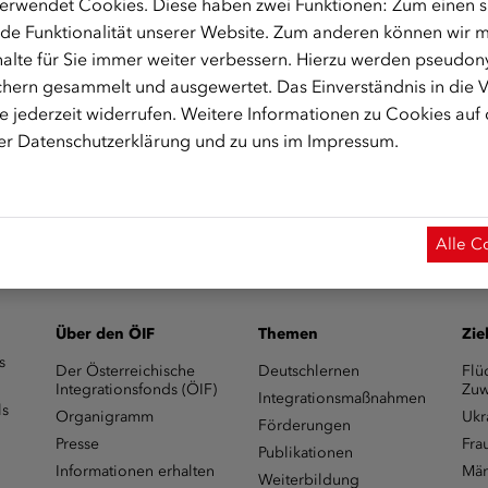
erwendet Cookies. Diese haben zwei Funktionen: Zum einen sin
um C 1.4
de Funktionalität unserer Website. Zum anderen können wir mi
alte für Sie immer weiter verbessern. Hierzu werden pseudon
hern gesammelt und ausgewertet. Das Einverständnis in die
 jederzeit widerrufen. Weitere Informationen zu Cookies auf
rer
Datenschutzerklärung
und zu uns im
Impressum
.
integrationsfonds.at
zur Verfügung
Alle C
Über den ÖIF
Themen
Zie
s
Der Österreichische
Deutschlernen
Flü
Integrationsfonds (ÖIF)
Zuw
Integrationsmaßnahmen
ls
Organigramm
Ukr
Förderungen
Presse
Fra
Publikationen
Informationen erhalten
Män
Weiterbildung