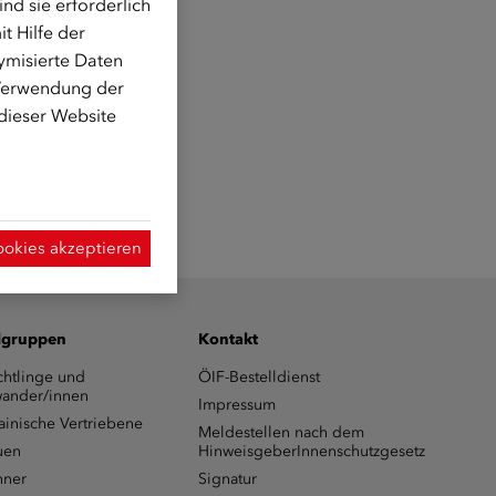
d sie erforderlich
t Hilfe der
ymisierte Daten
 Verwendung der
 dieser Website
ookies akzeptieren
lgruppen
Kontakt
chtlinge und
ÖIF-Bestelldienst
ander/innen
Impressum
ainische Vertriebene
Meldestellen nach dem
uen
HinweisgeberInnenschutzgesetz
ner
Signatur