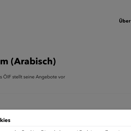
Über
um (Arabisch)
 ÖIF stellt seine Angebote vor
kies