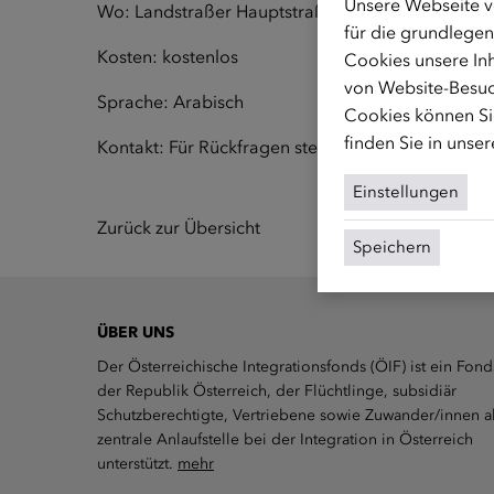
Unsere Webseite v
Wo: Landstraßer Hauptstraße 26, 1030 Wien - Ra
für die grundlegen
Kosten: kostenlos
Cookies unsere Inh
von Website-Besuc
Sprache: Arabisch
Cookies können Sie
finden Sie in unse
Kontakt: Für Rückfragen stehen wir unter
frauen@
Einstellungen
Zurück zur Übersicht
Speichern
ÜBER UNS
Der Österreichische Integrationsfonds (ÖIF) ist ein Fond
der Republik Österreich, der Flüchtlinge, subsidiär
Schutzberechtigte, Vertriebene sowie Zuwander/innen a
zentrale Anlaufstelle bei der Integration in Österreich
unterstützt.
mehr