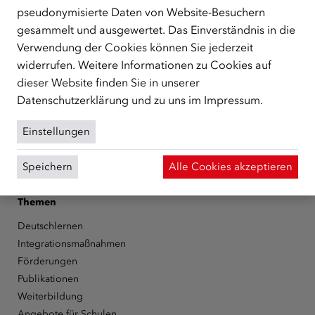
unterstützt.
mehr
pseudonymisierte Daten von Website-Besuchern
gesammelt und ausgewertet. Das Einverständnis in die
Facebook
YouTube
Instagram
LinkedIn
Verwendung der Cookies können Sie jederzeit
widerrufen. Weitere Informationen zu Cookies auf
Über den ÖIF
dieser Website finden Sie in unserer
Der Österreichische Integrationsfonds (ÖIF)
Datenschutzerklärung
und zu uns im
Impressum
.
Organigramm
Presse
Einstellungen
Informationen erhalten
Karriere
Speichern
Alle Cookies akzeptieren
ÖIF-Bestelldienst
Themen
Deutschlernen
Integrationsmaßnahmen
Förderungen
Publikationen
Weiterbildung
Angebote für Schulen