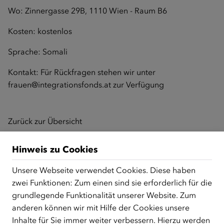
Wo: Zinnergasse 29B, 1110 Wien - Raum B6
Kosten: kostenlos
Sprache: Somali
Kontakt: Für Rückfragen stehen wir unter
frauen@integrationsfonds.at
zur Verfügung
Zurück zur Übersicht
Hinweis zu Cookies
ÜBER UNS
Unsere Webseite verwendet Cookies. Diese haben
zwei Funktionen: Zum einen sind sie erforderlich für die
Der Österreichische Integrationsfonds (ÖIF) ist ein Fonds der
grundlegende Funktionalität unserer Website. Zum
Republik Österreich, der Flüchtlinge, subsidiär
Schutzberechtigte, Vertriebene sowie Zuwander/innen als
anderen können wir mit Hilfe der Cookies unsere
zentrale Anlaufstelle bei der Integration in Österreich
Inhalte für Sie immer weiter verbessern. Hierzu werden