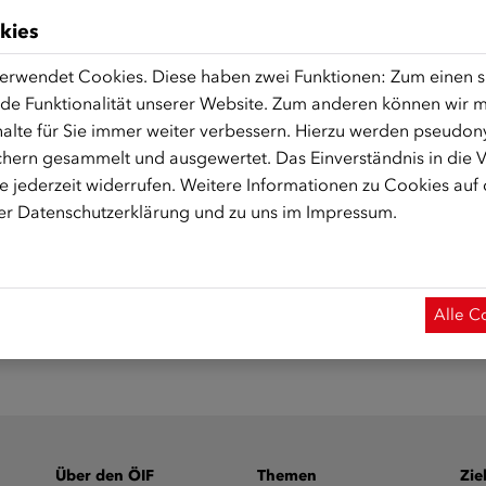
 und verfügbare Angebote kennenlernen.
kies
IF-Frauenzentrum bietet Seminare zu den Themen Gesundheit
erwendet Cookies. Diese haben zwei Funktionen: Zum einen sin
ichkeiten sowie Arbeitsmarkt in Österreich an.
de Funktionalität unserer Website. Zum anderen können wir mi
: In den Sprechstunden „Bildungschancen erkennen und nutze
alte für Sie immer weiter verbessern. Hierzu werden pseudon
ngsplänen sowie beim Arbeitsmarkteinstieg unterstützt.
hern gesammelt und ausgewertet. Das Einverständnis in die
en Sprechstunden „Gesundheit und Familie“ beraten Fachärzt
 jederzeit widerrufen. Weitere Informationen zu Cookies auf
sowie bei sexueller Gewalt.
rer
Datenschutzerklärung
und zu uns im
Impressum
.
tbestimmung: In den Sprechstunden „Gewaltprävention und 
raten.
r: In Deutschlerngruppen sowie Lesekreisen haben Frauen die 
Alle C
Deutsch zu lernen.
Über den ÖIF
Themen
Zie