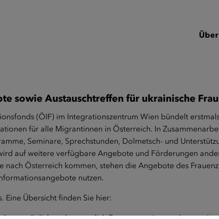
Über
ote sowie Austauschtreffen für ukrainische Fr
ionsfonds (ÖIF) im Integrationszentrum Wien bündelt erstmal
ionen für alle Migrantinnen in Österreich. In Zusammenarbe
gramme, Seminare, Sprechstunden, Dolmetsch- und Unterstütz
e wird auf weitere verfügbare Angebote und Förderungen ander
aine nach Österreich kommen, stehen die Angebote des Frauen
Informationsangebote nutzen.
 Eine Übersicht finden Sie hier:
t, persönlich und vertraulich Fragen zur eigenen Integration