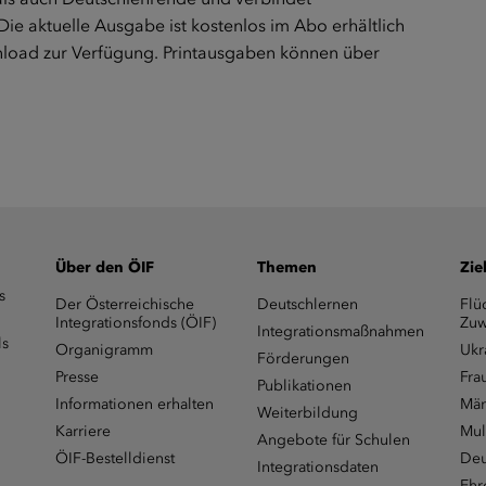
ie aktuelle Ausgabe ist kostenlos im Abo erhältlich
load
zur Verfügung. Printausgaben können über
Über den ÖIF
Themen
Zie
s
Der Österreichische
Deutschlernen
Flü
Integrationsfonds (ÖIF)
Zuw
Integrationsmaßnahmen
ls
Organigramm
Ukr
Förderungen
Presse
Fra
Publikationen
Informationen erhalten
Män
Weiterbildung
Karriere
Mul
Angebote für Schulen
ÖIF-Bestelldienst
Deu
Integrationsdaten
Ehr