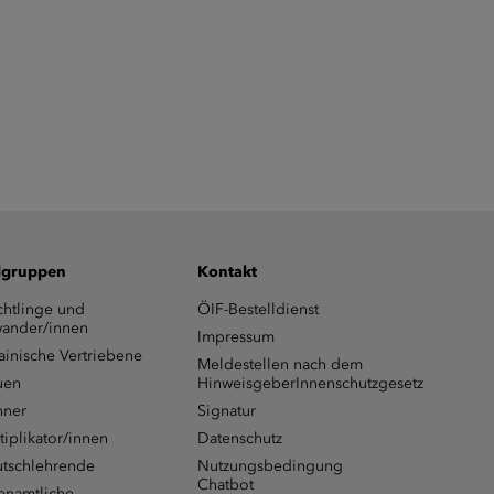
lgruppen
Kontakt
chtlinge und
ÖIF-Bestelldienst
ander/innen
Impressum
ainische Vertriebene
Meldestellen nach dem
uen
HinweisgeberInnenschutzgesetz
ner
Signatur
tiplikator/innen
Datenschutz
tschlehrende
Nutzungsbedingung
Chatbot
enamtliche