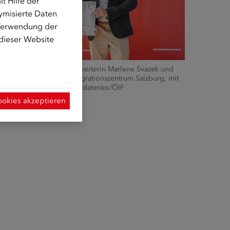
t Hilfe der
ymisierte Daten
 Verwendung der
 dieser Website
rgs Landeshauptfraustellverterin Marlene Svazek und
 Zarco, Leitung ÖIF-Integrationszentrum Salzburg, mit
euen Magazin ©Olha Soldatenko/ÖIF
ookies akzeptieren