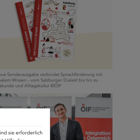
eue Sonderausgabe verbindet Sprachförderung mit
alem Wissen – vom Salzburger Dialekt bis hin zu
skunde und Alltagskultur ©ÖIF
d sie erforderlich