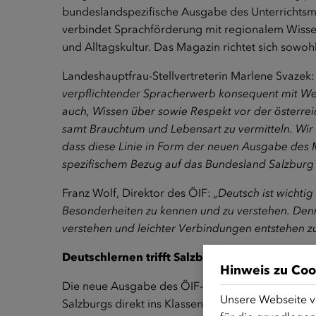
bundeslandspezifische Ausgabe des Unterrichtsm
verbindet Sprachförderung mit regionalem Wissen
und Alltagskultur. Das Magazin richtet sich sowo
Landeshauptfrau-Stellvertreterin Marlene Svazek
verpflichtender Spracherwerb konsequent mit Wer
auch, Wissen über sowie Respekt vor der österre
samt Brauchtum und Lebensart zu vermitteln. Wir f
dass diese Linie in Form der neuen Ausgabe des 
spezifischem Bezug auf das Bundesland Salzburg u
Franz Wolf, Direktor des ÖIF:
„Deutsch ist wichtig 
Besonderheiten zu kennen und zu verstehen. Denn 
verstehen und leichter Verbindungen entstehen zu
Deutschlernen trifft Salzburg
Hinweis zu Coo
Die neue Ausgabe des ÖIF-Unterrichtsmagazins „
Unsere Webseite v
Salzburgs direkt ins Klassenzimmer: Praxisnahe