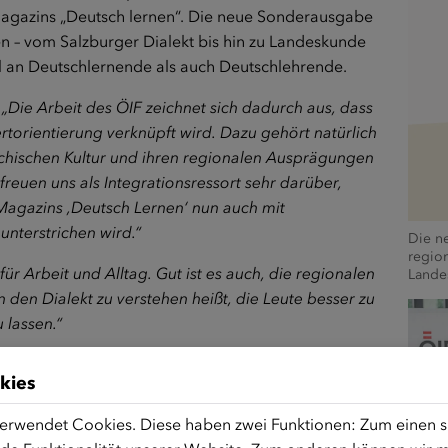
agazins „Deutsch lernen“. Die neue Sonderausgabe
 – vom Salzburger Dialekt bis hin zu Landeskunde
hl an Deutschlernende als auch Deutschlehrende.
:
„Die Arbeit des ÖIF zeichnet sich dadurch aus, dass
torientierung verknüpft wird. Dazu gehört natürlich
ichischen Kultur und ihren regionalen Ausprägungen
reuen uns als Integrationsressort sehr darüber,
Magazins ‚Deutsch Lernen‘ nun auch mit
nterstrichen wird.“
Die n
region
für Arbeit und Alltag. Gut ist es auch, die regionalen
Lande
den Dialekt zu verstehen heißt, die Leute besser zu
 lassen.“
kies
Deutsch lernen“ bringt regionale Besonderheiten
erwendet Cookies. Diese haben zwei Funktionen: Zum einen sin
 Übungen behandeln Themen wie Arbeit und