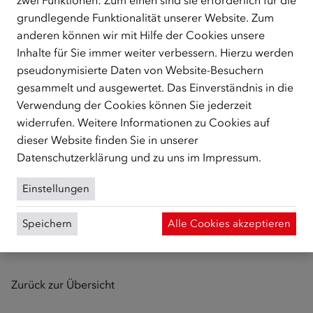
zwei Funktionen: Zum einen sind sie erforderlich für die
Mit dem Forschungspreis Integration zeichnet der
grundlegende Funktionalität unserer Website. Zum
Österreichische Integrationsfonds (ÖIF) bereits seit dem
anderen können wir mit Hilfe der Cookies unsere
Jahr 2005 Bachelor-, Diplom- oder Masterarbeiten und
Inhalte für Sie immer weiter verbessern. Hierzu werden
Dissertationen im Bereich der Integration von
pseudonymisierte Daten von Website-Besuchern
Migrant/innen sowie Flüchtlingen aus. Eingereicht
gesammelt und ausgewertet. Das Einverständnis in die
werden können wissenschaftliche Arbeiten in deutscher
Verwendung der Cookies können Sie jederzeit
oder englischer Sprache. Der Studienabschluss der
widerrufen. Weitere Informationen zu Cookies auf
einreichenden Personen darf höchstens zwei Jahre
dieser Website finden Sie in unserer
zurückliegen und muss an einer österreichischen
Datenschutzerklärung
und zu uns im
Impressum
.
Universität oder Fachhochschule erfolgt sein. Über die
Vergabe des Preises entscheidet eine Jury aus
Einstellungen
Expert/innen im Integrationsbereich. Weitere
Informationen zum ÖIF-Forschungspreis und der
Speichern
Alle Cookies akzeptieren
Einreichung sind auf der
Website des ÖIF
verfügbar.
Zurück zur Übersicht