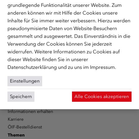
grundlegende Funktionalität unserer Website. Zum
ÜBER UNS
anderen können wir mit Hilfe der Cookies unsere
Inhalte für Sie immer weiter verbessern. Hierzu werden
Der Österreichische Integrationsfonds (ÖIF) ist ein Fonds der
Republik Österreich, der Flüchtlinge, subsidiär
pseudonymisierte Daten von Website-Besuchern
Schutzberechtigte, Vertriebene sowie Zuwander/innen als
gesammelt und ausgewertet. Das Einverständnis in die
zentrale Anlaufstelle bei der Integration in Österreich
Verwendung der Cookies können Sie jederzeit
unterstützt.
mehr
widerrufen. Weitere Informationen zu Cookies auf
dieser Website finden Sie in unserer
Facebook
YouTube
Instagram
LinkedIn
Datenschutzerklärung
und zu uns im
Impressum
.
Über den ÖIF
Einstellungen
Der Österreichische Integrationsfonds (ÖIF)
Organigramm
Speichern
Alle Cookies akzeptieren
Presse
Informationen erhalten
Karriere
ÖIF-Bestelldienst
Themen