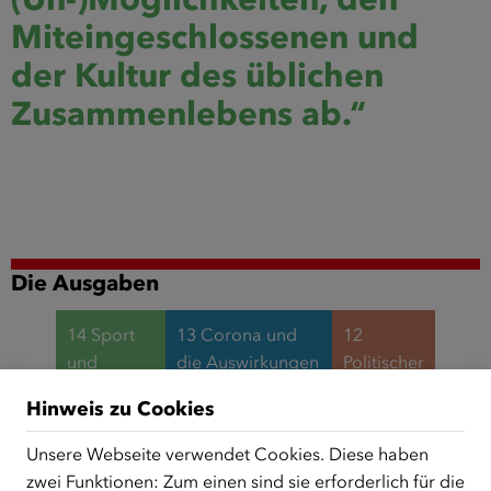
Miteingeschlossenen und
der Kultur des üblichen
Zusammenlebens ab.“
Die Ausgaben
14 Sport
13 Corona und
12
und
die Auswirkungen
Politischer
Integration
auf Migration und
Islam
Hinweis zu Cookies
Integration
Unsere Webseite verwendet Cookies. Diese haben
zwei Funktionen: Zum einen sind sie erforderlich für die